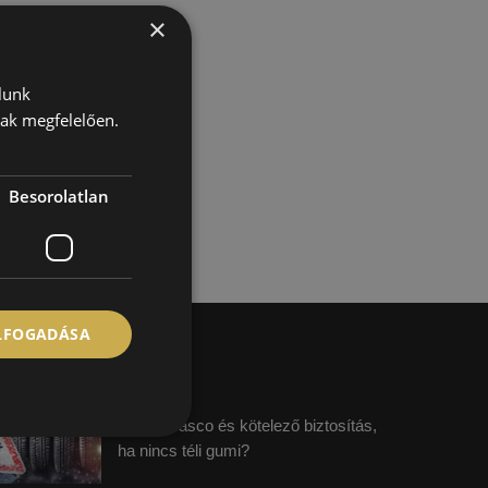
×
lunk
nak megfelelően.
Besorolatlan
ELFOGADÁSA
egfrissebb híreink
Fizet a casco és kötelező biztosítás,
ha nincs téli gumi?