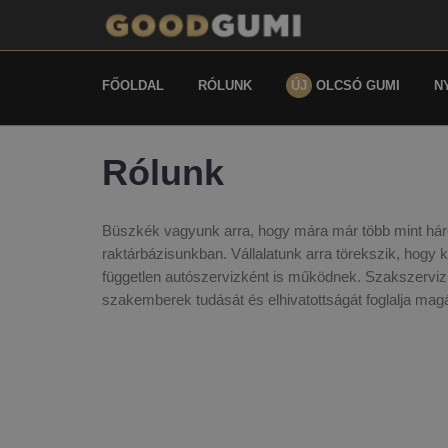
FŐOLDAL
RÓLUNK
ÚJ
OLCSÓ GUMI
N
Rólunk
Büszkék vagyunk arra, hogy mára már több mint háro
raktárbázisunkban. Vállalatunk arra törekszik, hogy k
független autószervizként is működnek. Szakszerviz 
szakemberek tudását és elhivatottságát foglalja mag