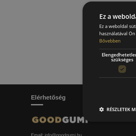
Ez a webolda
Ez a weboldal süt
használatával Ön 
Bővebben
Elengedhetetle
szükséges
Elérhetőség
RÉSZLETEK M
Email:
info@goodgumi.hu