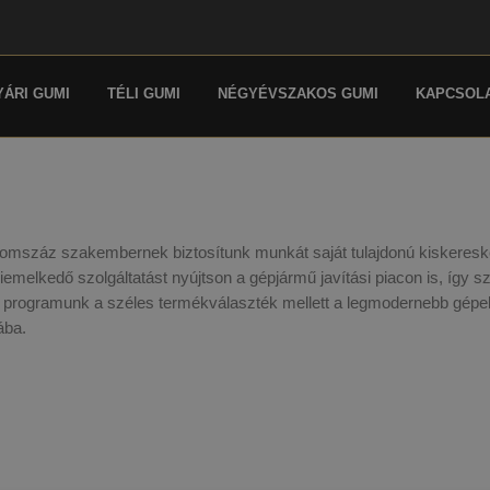
YÁRI GUMI
TÉLI GUMI
NÉGYÉVSZAKOS GUMI
KAPCSOL
mszáz szakembernek biztosítunk munkát saját tulajdonú kiskereskede
iemelkedő szolgáltatást nyújtson a gépjármű javítási piacon is, így s
programunk a széles termékválaszték mellett a legmodernebb gépek bi
ába.