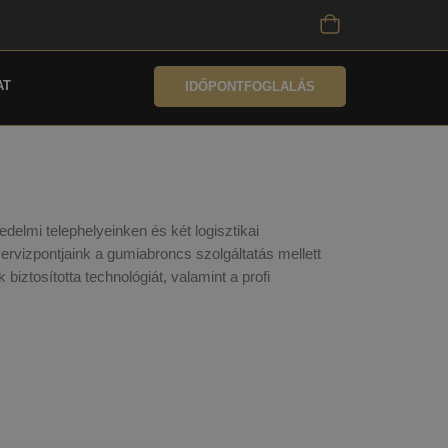
AT
IDŐPONTFOGLALÁS
lmi telephelyeinken és két logisztikai
zervizpontjaink a gumiabroncs szolgáltatás mellett
ztosította technológiát, valamint a profi