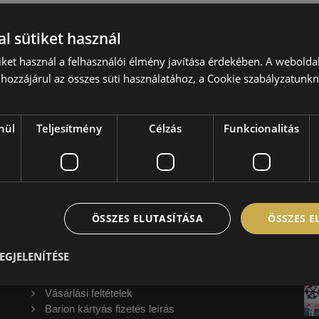
l sütiket használ
iket használ a felhasználói élmény javítása érdekében. A webolda
hozzájárul az összes süti használatához, a Cookie szabályzatunk
nül
Teljesítmény
Célzás
Funkcionalitás
ÖSSZES ELUTASÍTÁSA
ÖSSZES 
Meta
L
EGJELENÍTÉSE
Adatvédelmi Tájékoztató
Vásárlási feltételek
Barion kártyás fizetés leírás