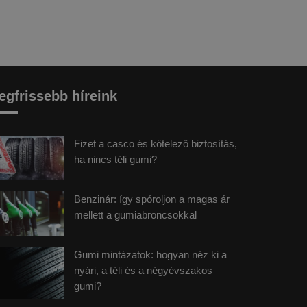
egfrissebb híreink
Fizet a casco és kötelező biztosítás,
ha nincs téli gumi?
Benzinár: így spóroljon a magas ár
mellett a gumiabroncsokkal
Gumi mintázatok: hogyan néz ki a
nyári, a téli és a négyévszakos
gumi?