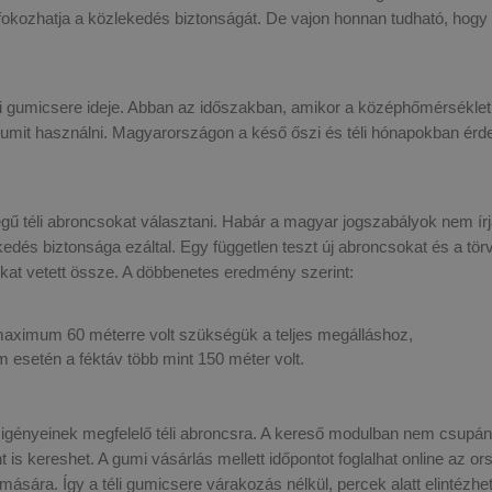
okozhatja a közlekedés biztonságát. De vajon honnan tudható, hogy
 téli gumicsere ideje. Abban az időszakban, amikor a középhőmérséklet
i gumit használni. Magyarországon a késő őszi és téli hónapokban ér
égű téli abroncsokat választani. Habár a magyar jogszabályok nem írj
edés biztonsága ezáltal. Egy független teszt új abroncsokat és a tör
kat vetett össze. A döbbenetes eredmény szerint:
aximum 60 méterre volt szükségük a teljes megálláshoz,
esetén a féktáv több mint 150 méter volt.
igényeinek megfelelő téli abroncsra. A kereső modulban nem csupán
is kereshet. A gumi vásárlás mellett időpontot foglalhat online az o
omására. Így a téli gumicsere várakozás nélkül, percek alatt elintézhe