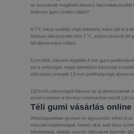
az évszaknak megfelelő abroncs használata tovább f
érdemes gumi szettet váltani?
A 7°C fokos szabály segít eldönteni, mikor jött el a
tartósan alacsonyabb mint 7 °C, erősen javasolt tél
téli abroncsokra váltani.
Ezen felül, célszerű legalább 4 mm gumi profilmélys
ezt a mélységet, mégis jelentősen fokozható a közlek
előírásban szereplő 1,6 mm profilmélységű abroncso
120 km/h sebességről fékezve az új abroncsoknak m
ezzel szemben a törvényi minimumban közölt 1,6 mm 
Téli gumi vásárlás online
Webshopunkban gyorsan és egyszerűen lelhet rá az 
műszaki tulajdonságok, hanem akár autó típus szerint 
lefedettségű, digitális szerviz hálózatunk bármely áll