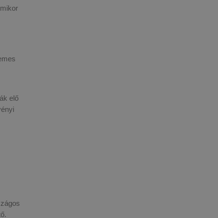
 mikor
demes
ák elő
vényi
rszágos
tő.