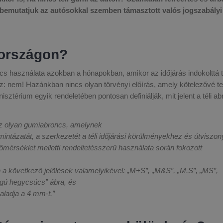
 bemutatjuk az autósokkal szemben támasztott valós jogszabályi
rországon?
cs használata azokban a hónapokban, amikor az időjárás indokolttá t
: nem! Hazánkban nincs olyan törvényi előírás, amely kötelezővé tesz
sztérium egyik rendeletében pontosan definiálják, mit jelent a téli ab
az olyan gumiabroncs, amelynek
 mintázatát, a szerkezetét a téli időjárási körülményekhez és útviszo
érséklet melletti rendeltetésszerű használata során fokozott
lán a következő jelölések valamelyikével: „M+S”, „M&S”, „M.S”, „MS”,
mágú hegycsúcs” ábra, és
ladja a 4 mm-t.”