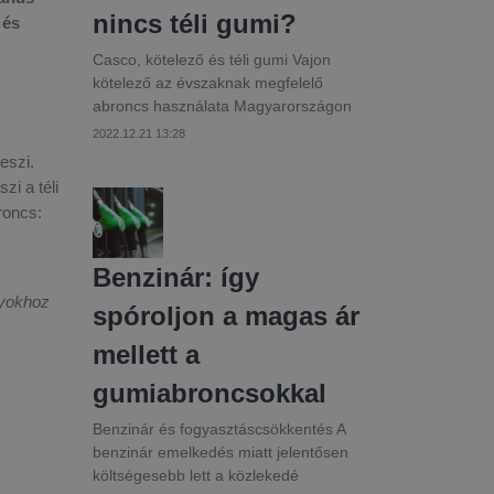
nincs téli gumi?
 és
Casco, kötelező és téli gumi Vajon
kötelező az évszaknak megfelelő
abroncs használata Magyarországon
2022.12.21 13:28
eszi.
i a téli
roncs:
Benzinár: így
nyokhoz
spóroljon a magas ár
mellett a
gumiabroncsokkal
Benzinár és fogyasztáscsökkentés A
benzinár emelkedés miatt jelentősen
költségesebb lett a közlekedé