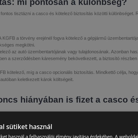
ítás: mi pontosan a különbség?
ontos tisztázni a casco és kötelező biztosítás közötti különbséget. 
 KGFB a törvény erejénél fogva kötelező a gépjármű üzembentartój
zükséges megkötni.
ező az autó üzembentartójának vagy tulajdonosának. Azonban ha
iben a szerződésben káresemény bekövetkezett, a biztosító részben
B kötelező, míg a casco opcionális biztosítás. Mindkettő célja, hog
utóban keletkezett károk költségeit.
ncs hiányában is fizet a casco é
gbiztosítás
l sütiket használ
autós télen nyári gumit használ. Fontos kitétel, hogy a biztosító nem 
iket használ a felhasználói élmény javítása érdekében. A webolda