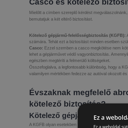
Casco és kötelező biztos
Mielőtt a címben szereplő kérdést megválaszolnánk, f
bemutatjuk a két eltérő biztosítást.
Kötelező gépjármű-felelősségbiztosítás (KGFB):
A
számára. Tehát ezt a biztosítást minden esetben s
Casco:
Ezzel szemben a casco megkötése nem kötel
lehet a gépjárművet védő vagyonbiztosítás. Amenny
egészben megtéríti a felmerülő költségeket.
Összefoglalva, a legfontosabb különbség, hogy a KGF
valamilyen mértékben fedezze az autóval okozott és a
Évszaknak megfelelő abro
kötelező biztosítás?
Kötelező gépjármű-felelőssé
Ez a webolda
A KGFB olyan esetekben is köteles fizetni, amikor az 
Ez a weboldal süt