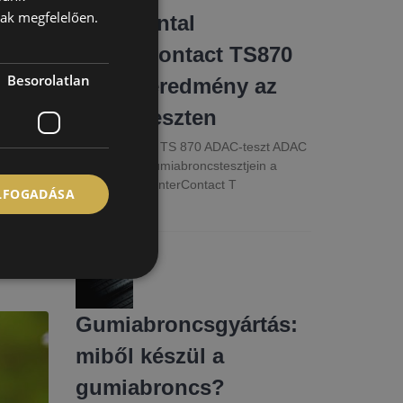
t az
nak megfelelően.
Continental
WinterContact TS870
Besorolatlan
kitűnő eredmény az
agi
éskor
ADAC teszten
WinterContact TS 870 ADAC-teszt ADAC
2022-es téli gumiabroncstesztjein a
Continental WinterContact T
ELFOGADÁSA
2022.11.29 14:27
előírja a
Gumiabroncsgyártás:
miből készül a
gumiabroncs?