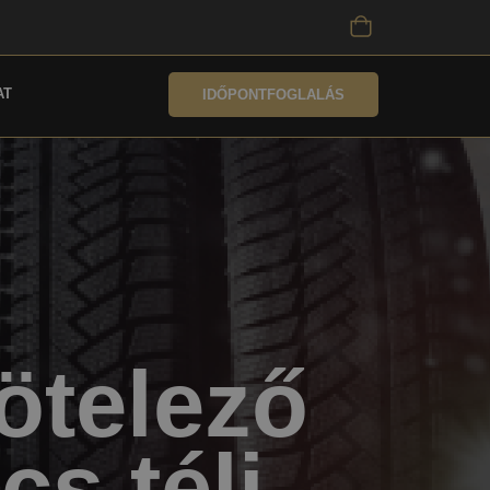
AT
IDŐPONTFOGLALÁS
ötelező
cs téli