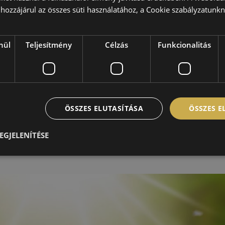
. Amennyiben bizonyítható, hogy az autó azért okozott balesetet, mer
hozzájárul az összes süti használatához, a Cookie szabályzatunk
rgalomban, a biztosító nem köteles a kártérítést megfizetni.
nül
Teljesítmény
Célzás
Funkcionalitás
 abroncs használatát! Nem csupán a nagyobb biztonság miatt, de any
gasabb, amennyiben télen nyári gumival közlekedik. A szerződésköt
sokra. Amennyiben a fagyos időszakban nyári gumival közlekedik, a
ÖSSZES ELUTASÍTÁSA
ÖSSZES 
ételek szabják meg a biztosítási kondíciókat. Számos biztosító cég 
EGJELENÍTÉSE
n. Amennyiben a szerződési feltételeket megszegve nyári abronccsal
koz vagy szenved, a biztosító cég nem köteles fizetni.