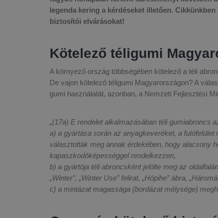
legenda kering a kérdéseket illetően. Cikkünkben
biztosítói elvárásokat!
Kötelező téligumi Magya
A környező ország többségében kötelező a téli abron
De vajon kötelező téligumi Magyarországon? A válasz
gumi használatát, azonban, a Nemzeti Fejlesztési Mini
„(17a) E rendelet alkalmazásában téli gumiabroncs 
a) a gyártása során az anyagkeveréket, a futófelület
választották meg annak érdekében, hogy alacsony hőm
kapaszkodóképességgel rendelkezzen,
b) a gyártója téli abroncsként jelölte meg az oldalfa
„Winter”, „Winter Use” felirat, „Hópihe” ábra, „Háro
c) a mintázat magassága (bordázat mélysége) megha