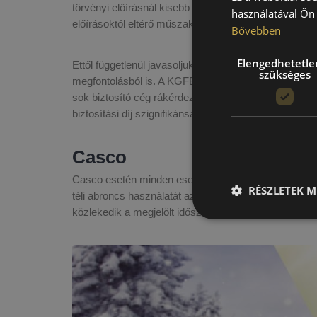
törvényi előírásnál kisebb gumi profilmélység esetén
használatával Ön 
előírásoktól eltérő műszaki állapotban vett részt a fo
Bővebben
Elengedhetetle
Ettől függetlenül javasoljuk az évszaknak megfelelő
szükséges
megfontolásból is. A KGFB költsége sok esetben ma
sok biztosító cég rákérdez a gumi használati szoká
biztosítási díj szignifikánsan magasabb lehet.
Casco
Casco esetén minden esetben az adott szerződési felt
RÉSZLETEK M
téli abroncs használatát az év egy adott időszakába
közlekedik a megjelölt időszakban és így balesetet o