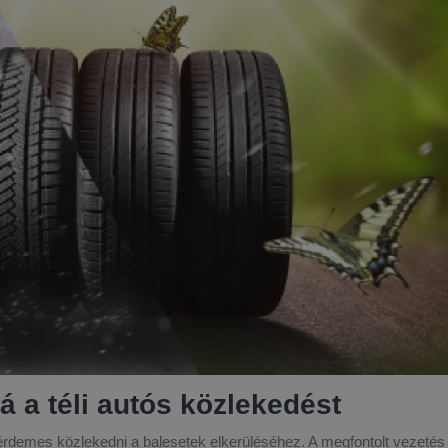
á a téli autós közlekedést
 érdemes közlekedni a balesetek elkerüléséhez. A megfontolt vezetés 