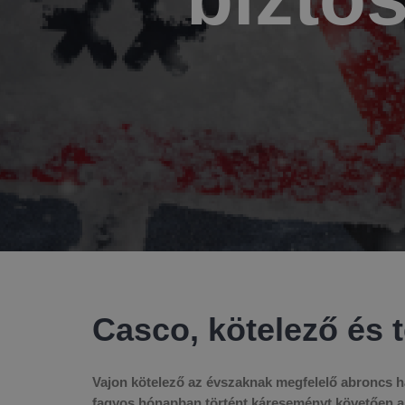
Casco, kötelező és t
Vajon kötelező az évszaknak megfelelő abroncs h
fagyos hónapban történt káreseményt követően akk