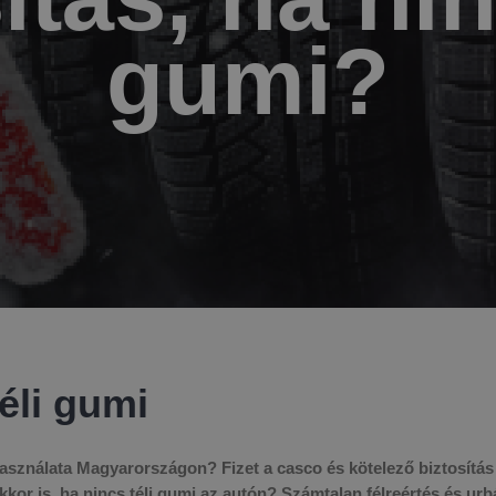
gumi?
éli gumi
asználata Magyarországon? Fizet a casco és kötelező biztosítás
or is, ha nincs téli gumi az autón? Számtalan félreértés és ur