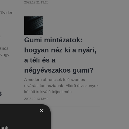
2022.12.21 13:25
Röviden
a
Gumi mintázatok:
sznos
hogyan néz ki a nyári,
 vagy
a téli és a
y
négyévszakos gumi?
A modern abroncsok felé számos
elvárást támasztanak. Eltérő útviszonyok
s
között is kiváló teljesítmén
2022.12.13 13:49
×
fizet a
lunk