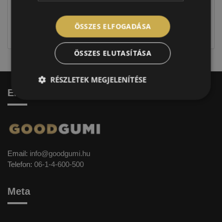
Figyelem a feltüntetett címke adatok tájékoztató
jellegűek. Előfordulhat, hogy még a korábbi EU-s
ÖSSZES ELFOGADÁSA
címkével ellátott abroncs kerül kiszállításra.
ÖSSZES ELUTASÍTÁSA
RÉSZLETEK MEGJELENÍTÉSE
Elérhetőség
Email:
info@goodgumi.hu
Telefon:
06-1-4-600-500
Meta