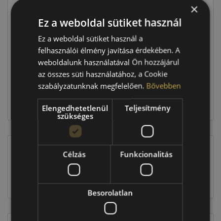
×
Ár
44 490 Ft
Ez a weboldal sütiket használ
Ez a weboldal sütiket használ a
Raktáron:
4+ db
felhasználói élmény javítása érdekében. A
weboldalunk használatával Ön hozzájárul
az összes süti használatához, a Cookie
177 960 Ft
szabályzatunknak megfelelően.
Bővebben
Kosárba
Elengedhetetlenül
Teljesítmény
szükséges
Célzás
Funkcionalitás
EU-s abroncscímke
Besorolatlan