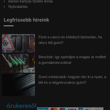
Barion kártyás fizetés leírás
Nyitvatartás
Legfrissebb híreink
Fizet a casco és kötelező biztosítás, ha
nincs téli gumi?
Benzinár: így spóroljon a magas ár mellett
a gumiabroncsokkal
Gumi mintázatok: hogyan néz ki a nyári, a
téli és a négyévszakos gumi?