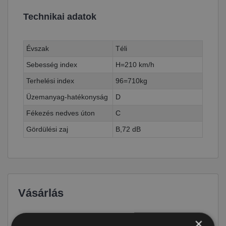
Technikai adatok
Évszak
Téli
Sebesség index
H=210 km/h
Terhelési index
96=710kg
Üzemanyag-hatékonyság
D
Fékezés nedves úton
C
Gördülési zaj
B,72 dB
Vásárlás
Ár
24 190 Ft
×