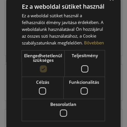
Ez a weboldal sütiket használ
Raktáron:
4+ db
Ez a weboldal sütiket használ a
felhasználói élmény javítása érdekében. A
weboldalunk használatával Ön hozzájárul
96 760 Ft
az összes süti használatához, a Cookie
szabályzatunknak megfelelően.
Bővebben
Kosárba
Elengedhetetlenül
Teljesítmény
szükséges
EU-s abroncscímke
Célzás
Funkcionalitás
Besorolatlan
Figyelem a feltüntetett címke adatok tájékoztató
jellegűek. Előfordulhat, hogy még a korábbi EU-s