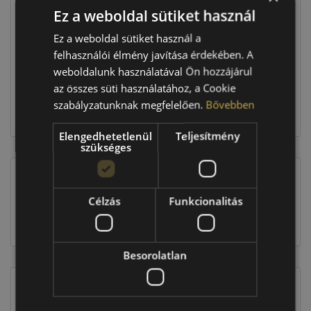
Ez a weboldal sütiket használ
Raktáron:
4+ db
Ez a weboldal sütiket használ a
felhasználói élmény javítása érdekében. A
weboldalunk használatával Ön hozzájárul
79 160 Ft
az összes süti használatához, a Cookie
szabályzatunknak megfelelően.
Bővebben
Kosárba
Elengedhetetlenül
Teljesítmény
szükséges
EU-s abroncscímke
Célzás
Funkcionalitás
Besorolatlan
Figyelem a feltüntetett címke adatok tájékoztató
jellegűek. Előfordulhat, hogy még a korábbi EU-s