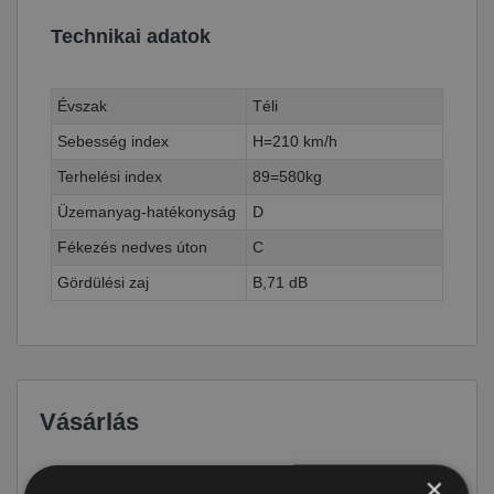
Technikai adatok
Évszak
Téli
Sebesség index
H=210 km/h
Terhelési index
89=580kg
Üzemanyag-hatékonyság
D
Fékezés nedves úton
C
Gördülési zaj
B,71 dB
Vásárlás
Ár
19 790 Ft
×