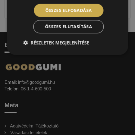
jellegűek. Előfordulhat, hogy még a korábbi EU-s
címkével ellátott abroncs kerül kiszállításra.
ÖSSZES ELFOGADÁSA
ÖSSZES ELUTASÍTÁSA
RÉSZLETEK MEGJELENÍTÉSE
Elérhetőség
Email:
info@goodgumi.hu
Telefon:
06-1-4-600-500
Meta
Adatvédelmi Tájékoztató
Vásárlási feltételek