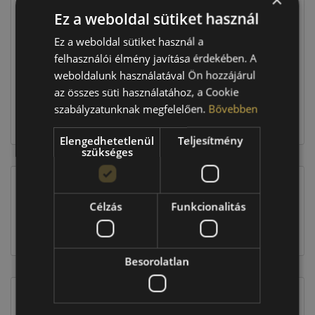
Ez a weboldal sütiket használ
Raktáron:
4+ db
Ez a weboldal sütiket használ a
felhasználói élmény javítása érdekében. A
weboldalunk használatával Ön hozzájárul
57 560 Ft
az összes süti használatához, a Cookie
szabályzatunknak megfelelően.
Bővebben
Kosárba
Elengedhetetlenül
Teljesítmény
szükséges
EU-s abroncscímke
Célzás
Funkcionalitás
Besorolatlan
Figyelem a feltüntetett címke adatok tájékoztató