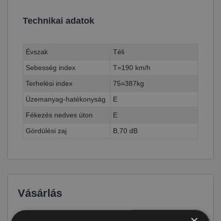
Technikai adatok
Évszak
Téli
Sebesség index
T=190 km/h
Terhelési index
75=387kg
Üzemanyag-hatékonyság
E
Fékezés nedves úton
E
Gördülési zaj
B,70 dB
Vásárlás
×
Ár
14 390 Ft