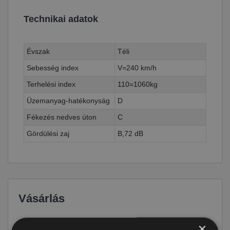
Technikai adatok
Évszak
Téli
Sebesség index
V=240 km/h
Terhelési index
110=1060kg
Üzemanyag-hatékonyság
D
Fékezés nedves úton
C
Gördülési zaj
B,72 dB
Vásárlás
Ár
72 690 Ft
×