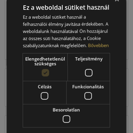
Ez a weboldal sütiket használ
Raktáron:
4+ db
Ez a weboldal sütiket használ a
felhasználói élmény javítása érdekében. A
weboldalunk használatával Ön hozzájárul
290 760 Ft
az összes süti használatához, a Cookie
szabályzatunknak megfelelően.
Bővebben
Kosárba
Elengedhetetlenül
Teljesítmény
szükséges
EU-s abroncscímke
Célzás
Funkcionalitás
Besorolatlan
Figyelem a feltüntetett címke adatok tájékoztató
jellegűek. Előfordulhat, hogy még a korábbi EU-s