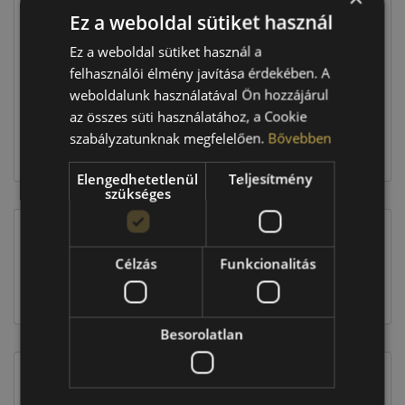
Ez a weboldal sütiket használ
Raktáron:
4+ db
Ez a weboldal sütiket használ a
felhasználói élmény javítása érdekében. A
weboldalunk használatával Ön hozzájárul
316 760 Ft
az összes süti használatához, a Cookie
szabályzatunknak megfelelően.
Bővebben
Kosárba
Elengedhetetlenül
Teljesítmény
szükséges
EU-s abroncscímke
Célzás
Funkcionalitás
Besorolatlan
Figyelem a feltüntetett címke adatok tájékoztató
jellegűek. Előfordulhat, hogy még a korábbi EU-s