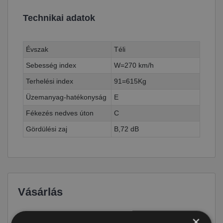
Technikai adatok
Évszak
Téli
Sebesség index
W=270 km/h
Terhelési index
91=615Kg
Üzemanyag-hatékonyság
E
Fékezés nedves úton
C
Gördülési zaj
B,72 dB
Vásárlás
Ár
79 190 Ft
×