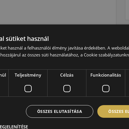
Téli
l sütiket használ
H=210 km/h
iket használ a felhasználói élmény javítása érdekében. A webolda
95=690kg
hozzájárul az összes süti használatához, a Cookie szabályzatunk
D
C
nül
Teljesítmény
Célzás
Funkcionalitás
B,71 dB
ÖSSZES ELUTASÍTÁSA
ÖSSZES 
EGJELENÍTÉSE