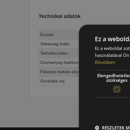
Technikai adatok
Évszak
Ez a webolda
Sebesség index
Ez a weboldal süt
Terhelési index
használatával Ön 
Bővebben
Üzemanyag-hatékonyság
Fékezés nedves úton
Elengedhetetle
szükséges
Gördülési zaj
RÉSZLETEK M