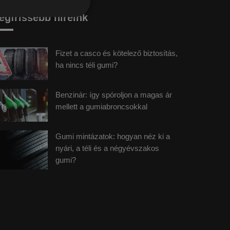
egfrissebb híreink
Fizet a casco és kötelező biztosítás,
ha nincs téli gumi?
Benzinár: így spóroljon a magas ár
mellett a gumiabroncsokkal
Gumi mintázatok: hogyan néz ki a
nyári, a téli és a négyévszakos
gumi?