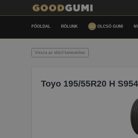
FŐOLDAL
RÓLUNK
ÚJ
OLCSÓ GUMI
N
Vissza az előző kereséshez
Toyo 195/55R20 H S95