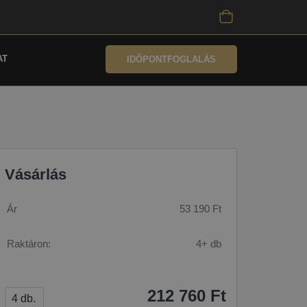
AT
IDŐPONTFOGLALÁS
Vásárlás
Ár
53 190 Ft
Raktáron:
4+ db
212 760 Ft