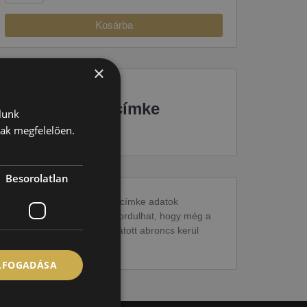
Kosárba
×
EU-s abroncscímke
lunk
nak megfelelően.
Besorolatlan
Figyelem a feltüntetett címke adatok
tájékoztató jellegűek. Előfordulhat, hogy még a
korábbi EU-s címkével ellátott abroncs kerül
kiszállításra.
ELFOGADÁSA