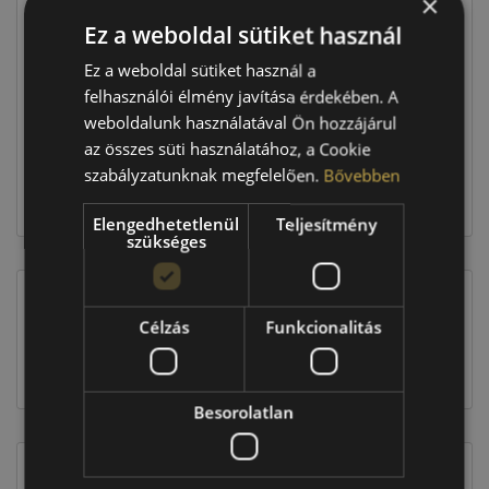
×
Ár
36 890 Ft
Ez a weboldal sütiket használ
Raktáron:
4+ db
Ez a weboldal sütiket használ a
felhasználói élmény javítása érdekében. A
weboldalunk használatával Ön hozzájárul
147 560 Ft
az összes süti használatához, a Cookie
szabályzatunknak megfelelően.
Bővebben
Kosárba
Elengedhetetlenül
Teljesítmény
szükséges
Célzás
Funkcionalitás
EU-s abroncscímke
Besorolatlan
Figyelem a feltüntetett címke adatok tájékoztató