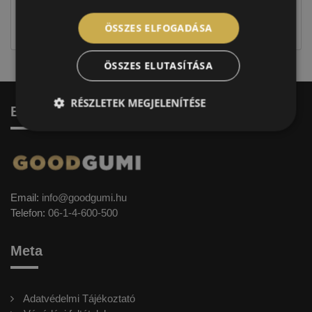
jellegűek. Előfordulhat, hogy még a korábbi EU-s
címkével ellátott abroncs kerül kiszállításra.
ÖSSZES ELFOGADÁSA
ÖSSZES ELUTASÍTÁSA
RÉSZLETEK MEGJELENÍTÉSE
Elérhetőség
Email:
info@goodgumi.hu
Telefon:
06-1-4-600-500
Meta
Adatvédelmi Tájékoztató