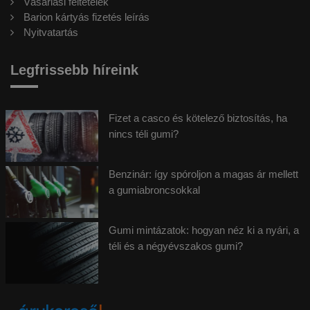
Vásárlási feltételek
Barion kártyás fizetés leírás
Nyitvatartás
Legfrissebb híreink
Fizet a casco és kötelező biztosítás, ha
nincs téli gumi?
Benzinár: így spóroljon a magas ár mellett
a gumiabroncsokkal
Gumi mintázatok: hogyan néz ki a nyári, a
téli és a négyévszakos gumi?