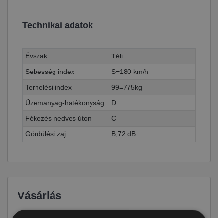
Technikai adatok
Évszak
Téli
Sebesség index
S=180 km/h
Terhelési index
99=775kg
Üzemanyag-hatékonyság
D
Fékezés nedves úton
C
Gördülési zaj
B,72 dB
Vásárlás