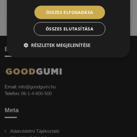
jellegűek. Előfordulhat, hogy még a korábbi EU-s
címkével ellátott abroncs kerül kiszállításra.
ÖSSZES ELFOGADÁSA
ÖSSZES ELUTASÍTÁSA
RÉSZLETEK MEGJELENÍTÉSE
Elérhetőség
Email:
info@goodgumi.hu
Telefon:
06-1-4-600-500
Meta
Adatvédelmi Tájékoztató