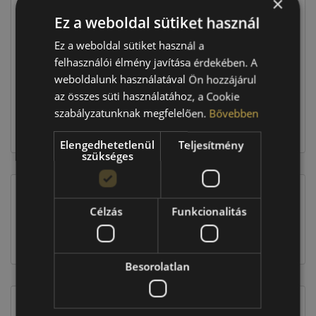
×
Ár
30 590 Ft
Ez a weboldal sütiket használ
Raktáron:
4+ db
Ez a weboldal sütiket használ a
felhasználói élmény javítása érdekében. A
weboldalunk használatával Ön hozzájárul
122 360 Ft
az összes süti használatához, a Cookie
szabályzatunknak megfelelően.
Bővebben
Kosárba
Elengedhetetlenül
Teljesítmény
szükséges
Célzás
Funkcionalitás
EU-s abroncscímke
Besorolatlan
Figyelem a feltüntetett címke adatok tájékoztató