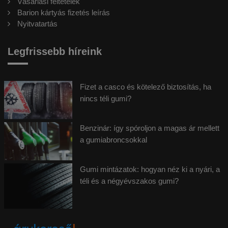
Vásárlási feltételek
Barion kártyás fizetés leírás
Nyitvatartás
Legfrissebb híreink
Fizet a casco és kötelező biztosítás, ha
nincs téli gumi?
Benzinár: így spóroljon a magas ár mellett
a gumiabroncsokkal
Gumi mintázatok: hogyan néz ki a nyári, a
téli és a négyévszakos gumi?