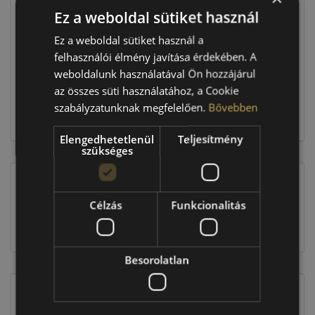
Ez a weboldal sütiket használ
Raktáron:
4+ db
Ez a weboldal sütiket használ a
felhasználói élmény javítása érdekében. A
weboldalunk használatával Ön hozzájárul
94 760 Ft
az összes süti használatához, a Cookie
szabályzatunknak megfelelően.
Bővebben
Kosárba
Elengedhetetlenül
Teljesítmény
szükséges
EU-s abroncscímke
Célzás
Funkcionalitás
Besorolatlan
Figyelem a feltüntetett címke adatok tájékoztató
jellegűek. Előfordulhat, hogy még a korábbi EU-s