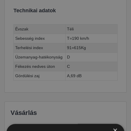
Technikai adatok
Évszak
Téli
Sebesség index
T=190 km/h
Terhelési index
91=615Kg
Üzemanyag-hatékonyság
D
Fékezés nedves úton
C
Gördülési zaj
A,69 dB
Vásárlás
Ár
23 690 Ft
×