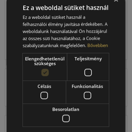
Ez a weboldal sütiket használ
Raktáron:
4+ db
Ez a weboldal sütiket használ a
felhasználói élmény javítása érdekében. A
weboldalunk használatával Ön hozzájárul
179 960 Ft
az összes süti használatához, a Cookie
szabályzatunknak megfelelően.
Bővebben
Kosárba
Elengedhetetlenül
Teljesítmény
szükséges
EU-s abroncscímke
Célzás
Funkcionalitás
Besorolatlan
Figyelem a feltüntetett címke adatok tájékoztató