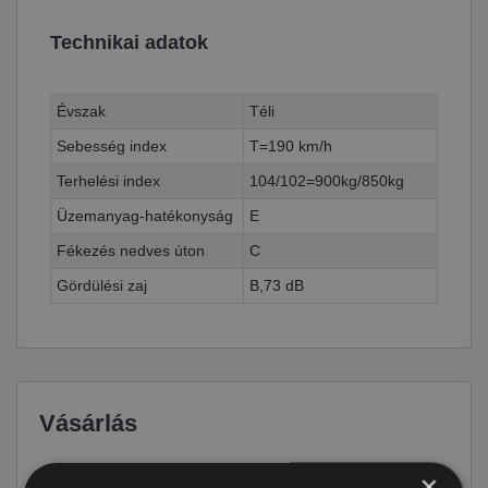
Technikai adatok
Évszak
Téli
Sebesség index
T=190 km/h
Terhelési index
104/102=900kg/850kg
Üzemanyag-hatékonyság
E
Fékezés nedves úton
C
Gördülési zaj
B,73 dB
Vásárlás
Ár
44 990 Ft
×