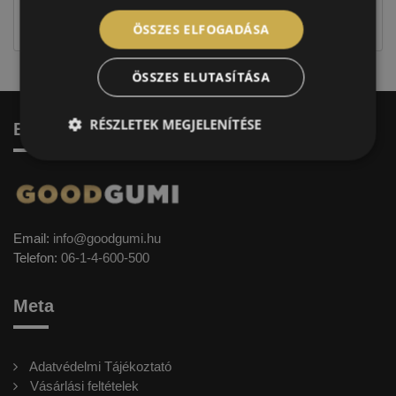
jellegűek. Előfordulhat, hogy még a korábbi EU-s
címkével ellátott abroncs kerül kiszállításra.
ÖSSZES ELFOGADÁSA
ÖSSZES ELUTASÍTÁSA
RÉSZLETEK MEGJELENÍTÉSE
Elérhetőség
Email:
info@goodgumi.hu
Telefon:
06-1-4-600-500
Meta
Adatvédelmi Tájékoztató
Vásárlási feltételek