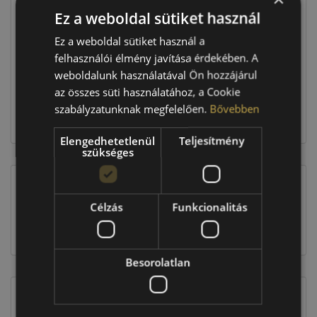
Ez a weboldal sütiket használ
Raktáron:
4+ db
Ez a weboldal sütiket használ a
felhasználói élmény javítása érdekében. A
weboldalunk használatával Ön hozzájárul
160 760 Ft
az összes süti használatához, a Cookie
szabályzatunknak megfelelően.
Bővebben
Kosárba
Elengedhetetlenül
Teljesítmény
szükséges
EU-s abroncscímke
Célzás
Funkcionalitás
Besorolatlan
Figyelem a feltüntetett címke adatok tájékoztató