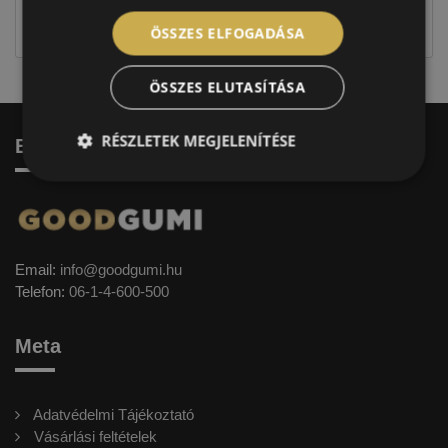
jellegűek. Előfordulhat, hogy még a korábbi EU-s
címkével ellátott abroncs kerül kiszállításra.
ÖSSZES ELFOGADÁSA
ÖSSZES ELUTASÍTÁSA
RÉSZLETEK MEGJELENÍTÉSE
Elérhetőség
Email:
info@goodgumi.hu
Telefon:
06-1-4-600-500
Meta
Adatvédelmi Tájékoztató
Vásárlási feltételek