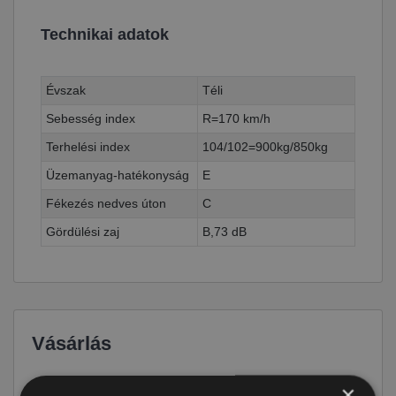
Technikai adatok
Évszak
Téli
Sebesség index
R=170 km/h
Terhelési index
104/102=900kg/850kg
Üzemanyag-hatékonyság
E
Fékezés nedves úton
C
Gördülési zaj
B,73 dB
Vásárlás
Ár
40 190 Ft
×