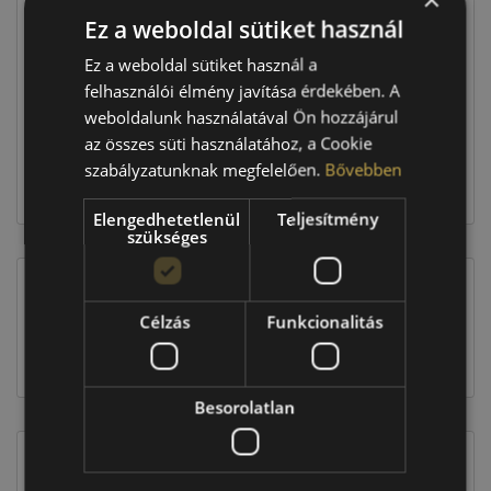
Ez a weboldal sütiket használ
Raktáron:
4+ db
Ez a weboldal sütiket használ a
felhasználói élmény javítása érdekében. A
weboldalunk használatával Ön hozzájárul
466 360 Ft
az összes süti használatához, a Cookie
szabályzatunknak megfelelően.
Bővebben
Kosárba
Elengedhetetlenül
Teljesítmény
szükséges
EU-s abroncscímke
Célzás
Funkcionalitás
Besorolatlan
Figyelem a feltüntetett címke adatok tájékoztató