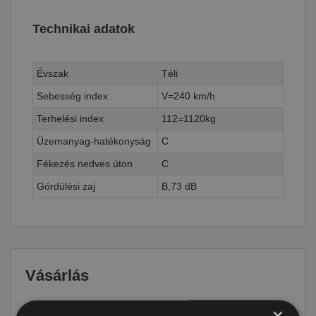
Technikai adatok
Évszak
Téli
Sebesség index
V=240 km/h
Terhelési index
112=1120kg
Üzemanyag-hatékonyság
C
Fékezés nedves úton
C
Gördülési zaj
B,73 dB
Vásárlás
×
Ár
116 590 Ft