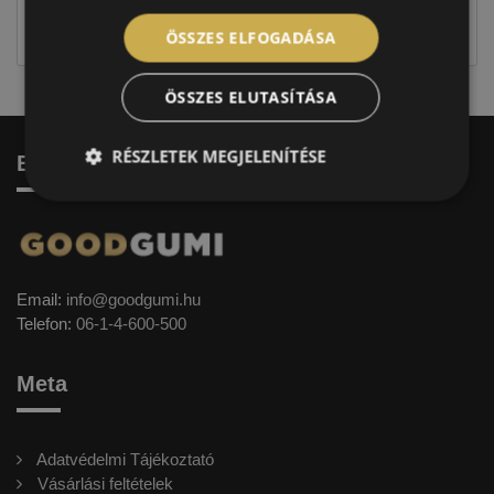
jellegűek. Előfordulhat, hogy még a korábbi EU-s
címkével ellátott abroncs kerül kiszállításra.
ÖSSZES ELFOGADÁSA
ÖSSZES ELUTASÍTÁSA
RÉSZLETEK MEGJELENÍTÉSE
Elérhetőség
Email:
info@goodgumi.hu
Telefon:
06-1-4-600-500
Meta
Adatvédelmi Tájékoztató
Vásárlási feltételek