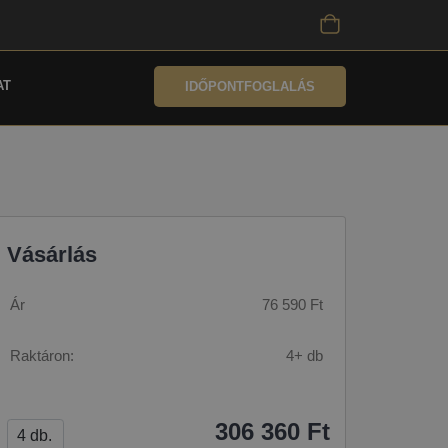
AT
IDŐPONTFOGLALÁS
Vásárlás
Ár
76 590 Ft
Raktáron:
4+ db
306 360 Ft