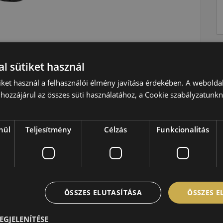
Téli
l sütiket használ
T=190 km/h
iket használ a felhasználói élmény javítása érdekében. A webolda
103=875kg
hozzájárul az összes süti használatához, a Cookie szabályzatunk
C
B
nül
Teljesítmény
Célzás
Funkcionalitás
A,69 dB
ÖSSZES ELUTASÍTÁSA
ÖSSZES 
EGJELENÍTÉSE