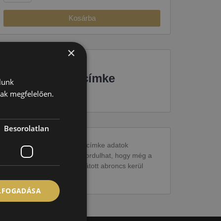
Kosárba
×
EU-s abroncscímke
lunk
nak megfelelően.
Besorolatlan
Figyelem a feltüntetett címke adatok
tájékoztató jellegűek. Előfordulhat, hogy még a
korábbi EU-s címkével ellátott abroncs kerül
kiszállításra.
ELFOGADÁSA