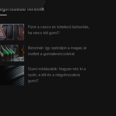
egfrissebb híreink
Fizet a casco és kötelező biztosítás,
ha nincs téli gumi?
Benzinár: így spóroljon a magas ár
mellett a gumiabroncsokkal
Gumi mintázatok: hogyan néz ki a
nyári, a téli és a négyévszakos
gumi?