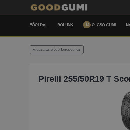
FŐOLDAL
RÓLUNK
ÚJ
OLCSÓ GUMI
N
Vissza az előző kereséshez
Pirelli 255/50R19 T Sco