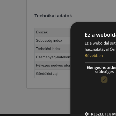
Technikai adatok
Évszak
Ez a webolda
Sebesség index
Ez a weboldal süt
Terhelési index
használatával Ön 
Bővebben
Üzemanyag-hatékonyság
Fékezés nedves úton
Elengedhetetle
szükséges
Gördülési zaj
RÉSZLETEK M