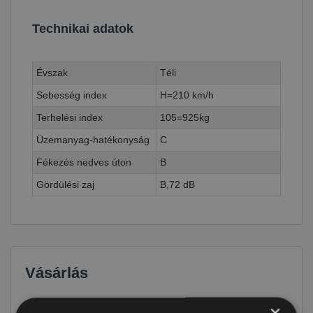
Technikai adatok
Évszak
Téli
Sebesség index
H=210 km/h
Terhelési index
105=925kg
Üzemanyag-hatékonyság
C
Fékezés nedves úton
B
Gördülési zaj
B,72 dB
Vásárlás
×
Ár
87 590 Ft