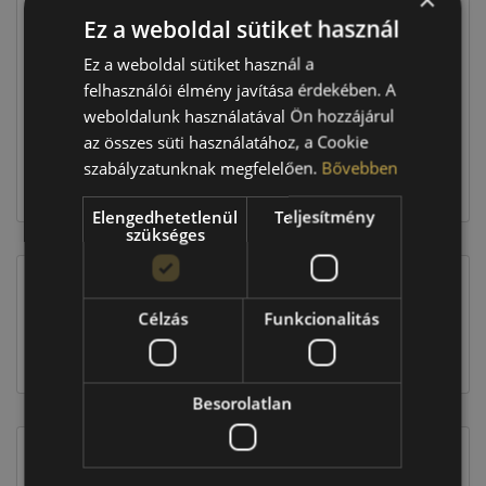
Ez a weboldal sütiket használ
Raktáron:
4+ db
Ez a weboldal sütiket használ a
felhasználói élmény javítása érdekében. A
weboldalunk használatával Ön hozzájárul
350 360 Ft
az összes süti használatához, a Cookie
szabályzatunknak megfelelően.
Bővebben
Kosárba
Elengedhetetlenül
Teljesítmény
szükséges
EU-s abroncscímke
Célzás
Funkcionalitás
Besorolatlan
Figyelem a feltüntetett címke adatok tájékoztató