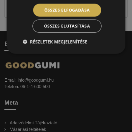
jellegűek. Előfordulhat, hogy még a korábbi EU-s
címkével ellátott abroncs kerül kiszállításra.
ÖSSZES ELFOGADÁSA
ÖSSZES ELUTASÍTÁSA
RÉSZLETEK MEGJELENÍTÉSE
Elérhetőség
Email:
info@goodgumi.hu
Telefon:
06-1-4-600-500
Meta
Adatvédelmi Tájékoztató
Vásárlási feltételek