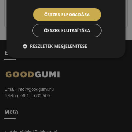
Figyelem a feltüntetett címke adatok tájékoztató
jellegűek. Előfordulhat, hogy még a korábbi EU-s
ÖSSZES ELFOGADÁSA
címkével ellátott abroncs kerül kiszállításra.
ÖSSZES ELUTASÍTÁSA
RÉSZLETEK MEGJELENÍTÉSE
Elérhetőség
Email:
info@goodgumi.hu
Telefon:
06-1-4-600-500
Meta
Adatvédelmi Tájékoztató