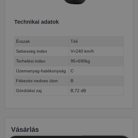
Technikai adatok
Évszak
Téli
Sebesség index
V=240 km/h
Terhelési index
95=690kg
Üzemanyag-hatékonyság
C
Fékezés nedves úton
B
Gördülési zaj
B,72 dB
Vásárlás