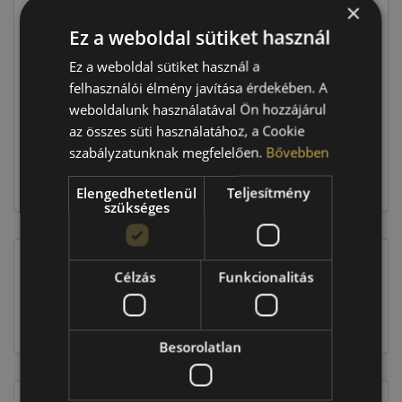
×
Ár
61 690 Ft
Ez a weboldal sütiket használ
Ez a weboldal sütiket használ a
Raktáron:
4+ db
felhasználói élmény javítása érdekében. A
weboldalunk használatával Ön hozzájárul
az összes süti használatához, a Cookie
246 760 Ft
szabályzatunknak megfelelően.
Bővebben
Kosárba
Elengedhetetlenül
Teljesítmény
szükséges
Célzás
Funkcionalitás
EU-s abroncscímke
Besorolatlan