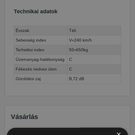
Technikai adatok
Évszak
Téli
Sebesség index
V=240 km/h
Terhelési index
93=650kg
Üzemanyag-hatékonyság
C
Fékezés nedves úton
C
Gördülési zaj
B,72 dB
Vásárlás
Ár
70 290 Ft
×