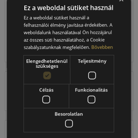
Ez a weboldal sütiket használ
Raktáron:
4+ db
Ez a weboldal sütiket használ a
felhasználói élmény javítása érdekében. A
weboldalunk használatával Ön hozzájárul
281 160 Ft
az összes süti használatához, a Cookie
szabályzatunknak megfelelően.
Bővebben
Kosárba
Elengedhetetlenül
Teljesítmény
szükséges
EU-s abroncscímke
Célzás
Funkcionalitás
Besorolatlan
Figyelem a feltüntetett címke adatok tájékoztató
jellegűek. Előfordulhat, hogy még a korábbi EU-s