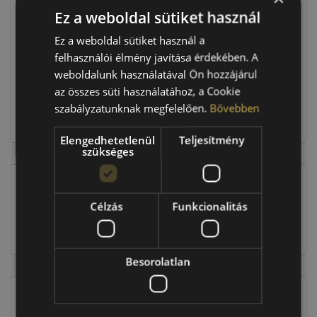
Ez a weboldal sütiket használ
Raktáron:
4+ db
Ez a weboldal sütiket használ a
felhasználói élmény javítása érdekében. A
weboldalunk használatával Ön hozzájárul
279 160 Ft
az összes süti használatához, a Cookie
szabályzatunknak megfelelően.
Bővebben
Kosárba
Elengedhetetlenül
Teljesítmény
szükséges
EU-s abroncscímke
Célzás
Funkcionalitás
Besorolatlan
Figyelem a feltüntetett címke adatok tájékoztató
jellegűek. Előfordulhat, hogy még a korábbi EU-s