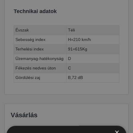
Technikai adatok
Évszak
Téli
Sebesség index
H=210 km/h
Terhelési index
91=615Kg
Üzemanyag-hatékonyság
D
Fékezés nedves úton
C
Gördülési zaj
B,72 dB
Vásárlás
Ár
69 790 Ft
×