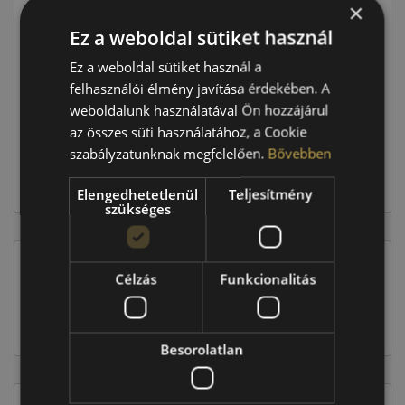
×
Ár
56 390 Ft
Ez a weboldal sütiket használ
Ez a weboldal sütiket használ a
Raktáron:
4+ db
felhasználói élmény javítása érdekében. A
weboldalunk használatával Ön hozzájárul
az összes süti használatához, a Cookie
225 560 Ft
szabályzatunknak megfelelően.
Bővebben
Kosárba
Elengedhetetlenül
Teljesítmény
szükséges
Célzás
Funkcionalitás
EU-s abroncscímke
Besorolatlan