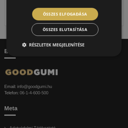
Figyelem a feltüntetett címke adatok tájékoztató
jellegűek. Előfordulhat, hogy még a korábbi EU-s
ÖSSZES ELFOGADÁSA
címkével ellátott abroncs kerül kiszállításra.
ÖSSZES ELUTASÍTÁSA
RÉSZLETEK MEGJELENÍTÉSE
Elérhetőség
Email:
info@goodgumi.hu
Telefon:
06-1-4-600-500
Meta
Adatvédelmi Tájékoztató