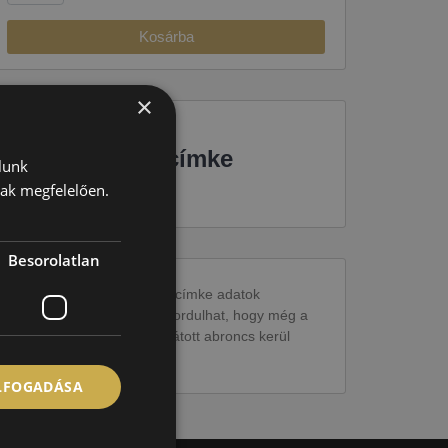
Kosárba
×
EU-s abroncscímke
lunk
nak megfelelően.
Besorolatlan
Figyelem a feltüntetett címke adatok
tájékoztató jellegűek. Előfordulhat, hogy még a
korábbi EU-s címkével ellátott abroncs kerül
kiszállításra.
ELFOGADÁSA