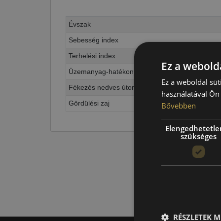
Évszak
Sebesség index
Terhelési index
Ez a webolda
Üzemanyag-hatékonyság
Ez a weboldal süt
Fékezés nedves úton
használatával Ön 
Gördülési zaj
Bővebben
Elengedhetetle
szükséges
RÉSZLETEK M