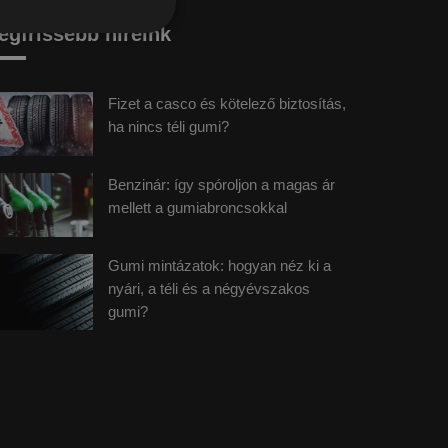
egfrissebb híreink
Fizet a casco és kötelező biztosítás,
ha nincs téli gumi?
Benzinár: így spóroljon a magas ár
mellett a gumiabroncsokkal
Gumi mintázatok: hogyan néz ki a
nyári, a téli és a négyévszakos
gumi?