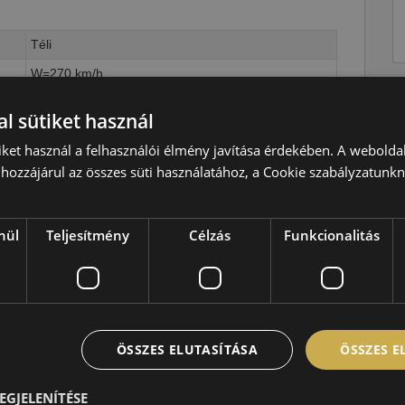
Téli
W=270 km/h
100=800kg
l sütiket használ
D
iket használ a felhasználói élmény javítása érdekében. A webolda
D
hozzájárul az összes süti használatához, a Cookie szabályzatunk
A,68 dB
nül
Teljesítmény
Célzás
Funkcionalitás
ÖSSZES ELUTASÍTÁSA
ÖSSZES 
EGJELENÍTÉSE