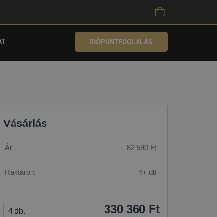
AT
IDŐPONTFOGLALÁS
Vásárlás
Ár
82 590 Ft
Raktáron:
4+ db
330 360 Ft