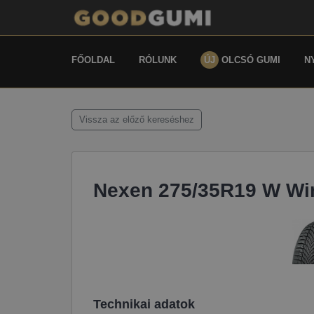
FŐOLDAL
RÓLUNK
ÚJ
OLCSÓ GUMI
N
Vissza az előző kereséshez
Nexen 275/35R19 W Wi
Technikai adatok