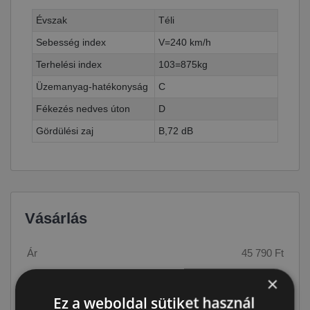
Évszak
Téli
Sebesség index
V=240 km/h
Terhelési index
103=875kg
Üzemanyag-hatékonyság
C
Fékezés nedves úton
D
Gördülési zaj
B,72 dB
Vásárlás
Ár
45 790 Ft
×
Raktáron:
4+ db
Ez a weboldal sütiket használ