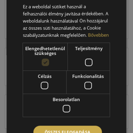
Ez a weboldal sütiket használ a
183 160 Ft
felhasználói élmény javítása érdekében. A
weboldalunk használatával Ön hozzájárul
az összes süti használatához, a Cookie
Kosárba
szabályzatunknak megfelelően.
Bővebben
Elengedhetetlenül
Teljesítmény
szükséges
EU-s abroncscímke
Célzás
Funkcionalitás
Besorolatlan
Figyelem a feltüntetett címke adatok tájékoztató
jellegűek. Előfordulhat, hogy még a korábbi EU-s
címkével ellátott abroncs kerül kiszállításra.
ÖSSZES ELFOGADÁSA