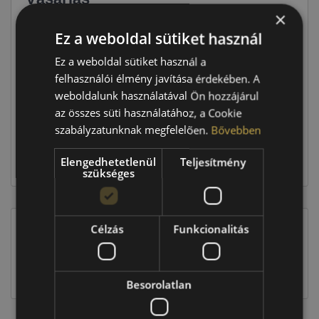
×
Ár
30 490 Ft
Ez a weboldal sütiket használ
Ez a weboldal sütiket használ a
Raktáron:
4+ db
felhasználói élmény javítása érdekében. A
weboldalunk használatával Ön hozzájárul
az összes süti használatához, a Cookie
121 960 Ft
szabályzatunknak megfelelően.
Bővebben
Elengedhetetlenül
Teljesítmény
Kosárba
szükséges
Célzás
Funkcionalitás
EU-s abroncscímke
Besorolatlan