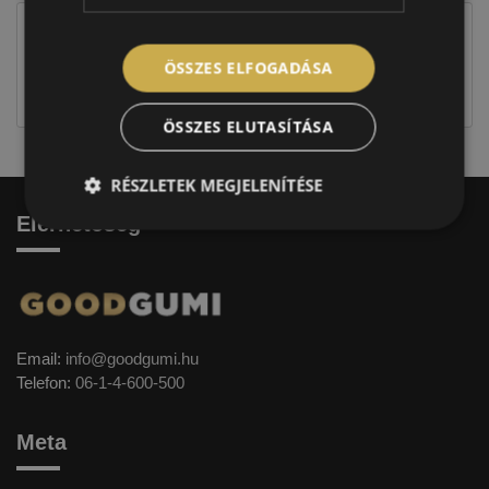
Figyelem a feltüntetett címke adatok tájékoztató
jellegűek. Előfordulhat, hogy még a korábbi EU-s
ÖSSZES ELFOGADÁSA
címkével ellátott abroncs kerül kiszállításra.
ÖSSZES ELUTASÍTÁSA
RÉSZLETEK MEGJELENÍTÉSE
Elérhetőség
Email:
info@goodgumi.hu
Telefon:
06-1-4-600-500
Meta