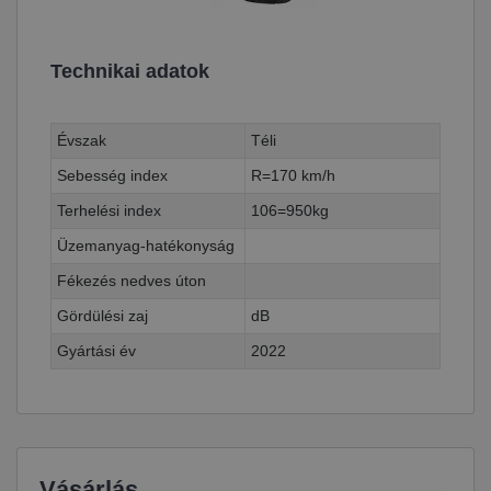
Technikai adatok
Évszak
Téli
Sebesség index
R=170 km/h
Terhelési index
106=950kg
Üzemanyag-hatékonyság
Fékezés nedves úton
Gördülési zaj
dB
Gyártási év
2022
Vásárlás