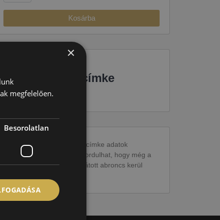
Kosárba
×
EU-s abroncscímke
lunk
nak megfelelően.
Besorolatlan
Figyelem a feltüntetett címke adatok
tájékoztató jellegűek. Előfordulhat, hogy még a
korábbi EU-s címkével ellátott abroncs kerül
kiszállításra.
ELFOGADÁSA