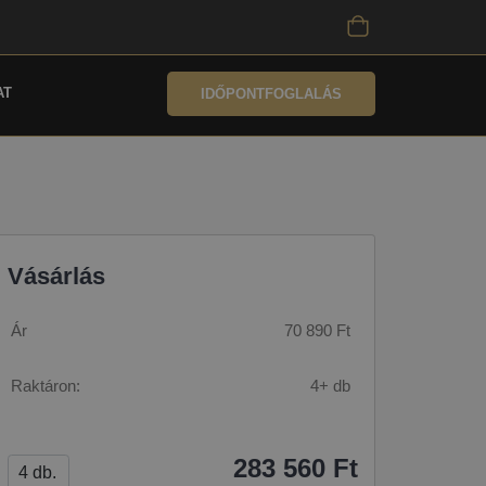
AT
IDŐPONTFOGLALÁS
Vásárlás
Ár
70 890 Ft
Raktáron:
4+ db
283 560 Ft