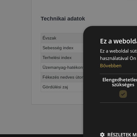
Technikai adatok
Évszak
Ez a webolda
Sebesség index
Ez a weboldal süt
Terhelési index
használatával Ön 
Bővebben
Üzemanyag-hatékonyság
Fékezés nedves úton
Elengedhetetle
szükséges
Gördülési zaj
RÉSZLETEK M