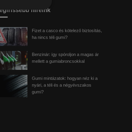
egfrissebb híreink
Fizet a casco és kötelező biztosítás,
ha nincs téli gumi?
Benzinár: így spóroljon a magas ár
mellett a gumiabroncsokkal
Gumi mintázatok: hogyan néz ki a
nyári, a téli és a négyévszakos
gumi?