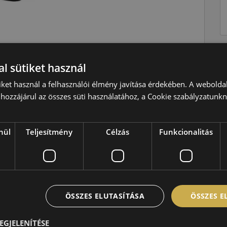
Téli
l sütiket használ
V=240 km/h
iket használ a felhasználói élmény javítása érdekében. A webolda
107=975kg
hozzájárul az összes süti használatához, a Cookie szabályzatunk
C
B
nül
Teljesítmény
Célzás
Funkcionalitás
B,73 dB
ÖSSZES ELUTASÍTÁSA
ÖSSZES 
EGJELENÍTÉSE