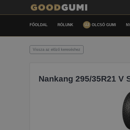
FŐOLDAL
RÓLUNK
ÚJ
OLCSÓ GUMI
N
Vissza az előző kereséshez
Nankang 295/35R21 V 