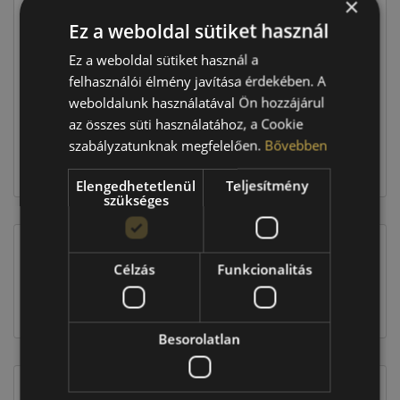
×
Ár
39 190 Ft
Ez a weboldal sütiket használ
Raktáron:
4+ db
Ez a weboldal sütiket használ a
felhasználói élmény javítása érdekében. A
weboldalunk használatával Ön hozzájárul
156 760 Ft
az összes süti használatához, a Cookie
szabályzatunknak megfelelően.
Bővebben
Kosárba
Elengedhetetlenül
Teljesítmény
szükséges
Célzás
Funkcionalitás
EU-s abroncscímke
Besorolatlan
Figyelem a feltüntetett címke adatok tájékoztató