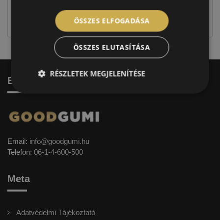
jellegűek. Előfordulhat, hogy még a korábbi EU-s
címkével ellátott abroncs kerül kiszállításra.
ÖSSZES ELFOGADÁSA
ÖSSZES ELUTASÍTÁSA
RÉSZLETEK MEGJELENÍTÉSE
Elérhetőség
Email:
info@goodgumi.hu
Telefon:
06-1-4-600-500
Meta
Adatvédelmi Tájékoztató