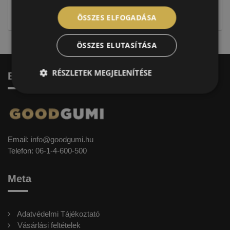
jellegűek. Előfordulhat, hogy még a korábbi EU-s
címkével ellátott abroncs kerül kiszállításra.
ÖSSZES ELFOGADÁSA
ÖSSZES ELUTASÍTÁSA
RÉSZLETEK MEGJELENÍTÉSE
Elérhetőség
Email:
info@goodgumi.hu
Telefon:
06-1-4-600-500
Meta
Adatvédelmi Tájékoztató
Vásárlási feltételek