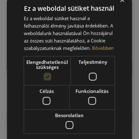
Ez a weboldal sütiket használ
Raktáron:
4+ db
Ez a weboldal sütiket használ a
felhasználói élmény javítása érdekében. A
weboldalunk használatával Ön hozzájárul
115 960 Ft
az összes süti használatához, a Cookie
szabályzatunknak megfelelően.
Bővebben
Kosárba
Elengedhetetlenül
Teljesítmény
szükséges
EU-s abroncscímke
Célzás
Funkcionalitás
Besorolatlan
Figyelem a feltüntetett címke adatok tájékoztató