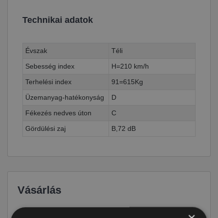
Technikai adatok
Évszak
Téli
Sebesség index
H=210 km/h
Terhelési index
91=615Kg
Üzemanyag-hatékonyság
D
Fékezés nedves úton
C
Gördülési zaj
B,72 dB
Vásárlás
×
Ár
28 990 Ft