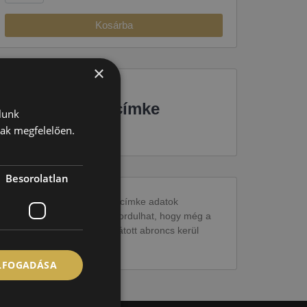
Kosárba
×
EU-s abroncscímke
lunk
nak megfelelően.
Besorolatlan
Figyelem a feltüntetett címke adatok
tájékoztató jellegűek. Előfordulhat, hogy még a
korábbi EU-s címkével ellátott abroncs kerül
kiszállításra.
ELFOGADÁSA