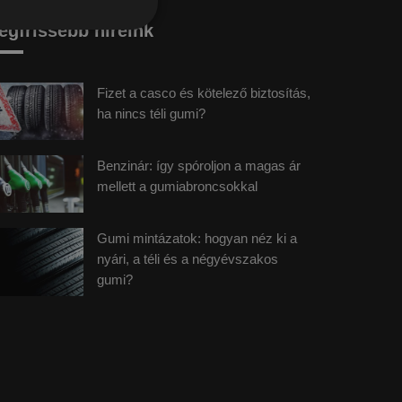
egfrissebb híreink
Fizet a casco és kötelező biztosítás,
ha nincs téli gumi?
Benzinár: így spóroljon a magas ár
mellett a gumiabroncsokkal
Gumi mintázatok: hogyan néz ki a
nyári, a téli és a négyévszakos
gumi?