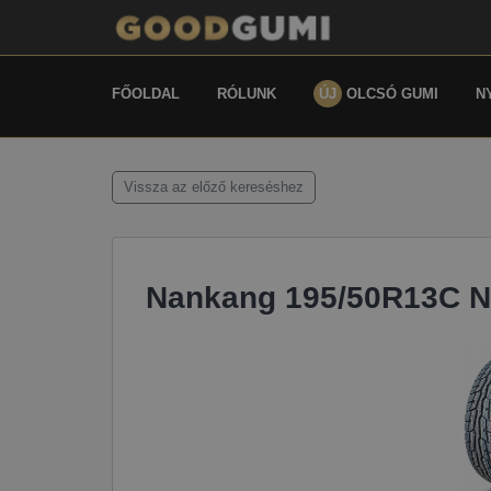
FŐOLDAL
RÓLUNK
ÚJ
OLCSÓ GUMI
N
Vissza az előző kereséshez
Nankang 195/50R13C N 