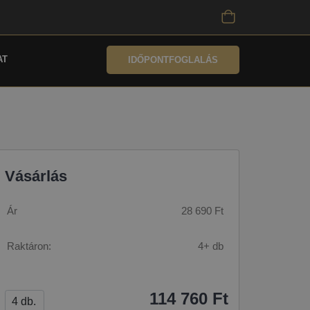
AT
IDŐPONTFOGLALÁS
Vásárlás
Ár
28 690 Ft
Raktáron:
4+ db
114 760 Ft