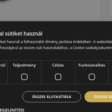
l sütiket használ
Téli
iket használ a felhasználói élmény javítása érdekében. A webolda
N=140 km/h
hozzájárul az összes süti használatához, a Cookie szabályzatunk
104=900kg
D
nül
Teljesítmény
Célzás
Funkcionalitás
C
B,72 dB
ÖSSZES ELUTASÍTÁSA
ÖSSZES 
EGJELENÍTÉSE