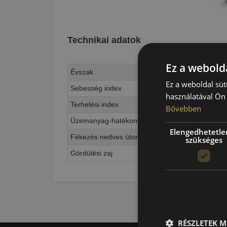
Technikai adatok
Ez a webolda
Évszak
Ez a weboldal süt
Sebesség index
használatával Ön 
Terhelési index
Bővebben
Üzemanyag-hatékonyság
Elengedhetetle
Fékezés nedves úton
szükséges
Gördülési zaj
RÉSZLETEK M