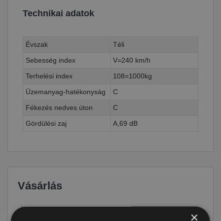
Technikai adatok
Évszak
Téli
Sebesség index
V=240 km/h
Terhelési index
108=1000kg
Üzemanyag-hatékonyság
C
Fékezés nedves úton
C
Gördülési zaj
A,69 dB
Vásárlás
Ár
129 690 Ft
×