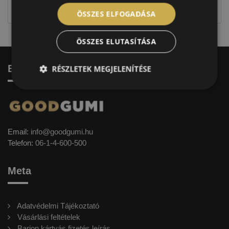
címkével ellátott abroncs kerül kiszállításra.
ÖSSZES ELFOGADÁSA
ÖSSZES ELUTASÍTÁSA
Elérhetőség
RÉSZLETEK MEGJELENÍTÉSE
Email:
info@goodgumi.hu
Telefon:
06-1-4-600-500
Meta
Adatvédelmi Tájékoztató
Vásárlási feltételek
Barion kártyás fizetés leírás