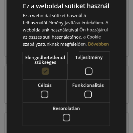
Ez a weboldal sütiket használ
Raktáron:
4+ db
Ez a weboldal sütiket használ a
felhasználói élmény javítása érdekében. A
weboldalunk használatával Ön hozzájárul
518 760 Ft
az összes süti használatához, a Cookie
szabályzatunknak megfelelően.
Bővebben
Kosárba
Elengedhetetlenül
Teljesítmény
szükséges
EU-s abroncscímke
Célzás
Funkcionalitás
Besorolatlan
Figyelem a feltüntetett címke adatok tájékoztató
jellegűek. Előfordulhat, hogy még a korábbi EU-s