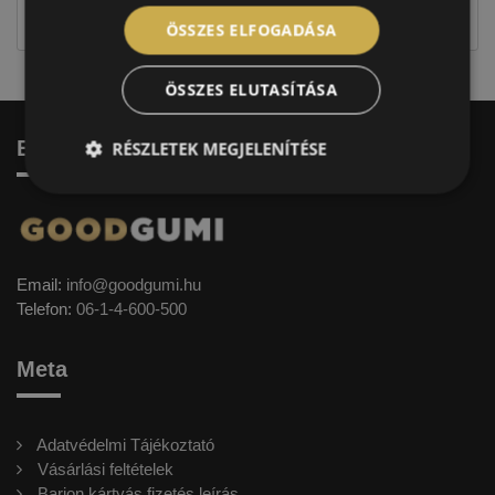
címkével ellátott abroncs kerül kiszállításra.
ÖSSZES ELFOGADÁSA
ÖSSZES ELUTASÍTÁSA
Elérhetőség
RÉSZLETEK MEGJELENÍTÉSE
Email:
info@goodgumi.hu
Telefon:
06-1-4-600-500
Meta
Adatvédelmi Tájékoztató
Vásárlási feltételek
Barion kártyás fizetés leírás