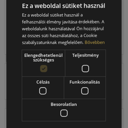
Ez a weboldal sütiket használ
Raktáron:
4+ db
Ez a weboldal sütiket használ a
felhasználói élmény javítása érdekében. A
weboldalunk használatával Ön hozzájárul
409 160 Ft
az összes süti használatához, a Cookie
szabályzatunknak megfelelően.
Bővebben
Kosárba
Elengedhetetlenül
Teljesítmény
szükséges
EU-s abroncscímke
Célzás
Funkcionalitás
Besorolatlan
Figyelem a feltüntetett címke adatok tájékoztató
jellegűek. Előfordulhat, hogy még a korábbi EU-s