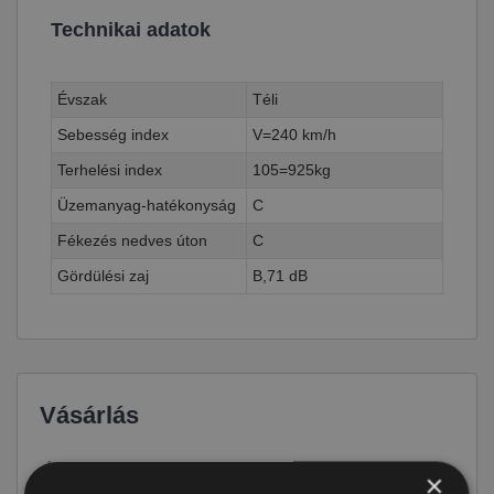
Technikai adatok
Évszak
Téli
Sebesség index
V=240 km/h
Terhelési index
105=925kg
Üzemanyag-hatékonyság
C
Fékezés nedves úton
C
Gördülési zaj
B,71 dB
Vásárlás
Ár
102 290 Ft
×