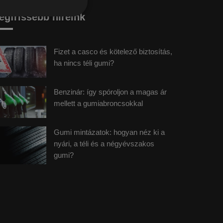
egfrissebb híreink
Fizet a casco és kötelező biztosítás,
ha nincs téli gumi?
Benzinár: így spóroljon a magas ár
mellett a gumiabroncsokkal
Gumi mintázatok: hogyan néz ki a
nyári, a téli és a négyévszakos
gumi?