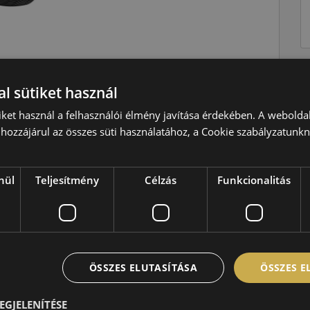
l sütiket használ
Téli
V=240 km/h
iket használ a felhasználói élmény javítása érdekében. A webolda
hozzájárul az összes süti használatához, a Cookie szabályzatunk
97=730kg
D
nül
Teljesítmény
Célzás
Funkcionalitás
C
B,72 dB
ÖSSZES ELUTASÍTÁSA
ÖSSZES 
EGJELENÍTÉSE