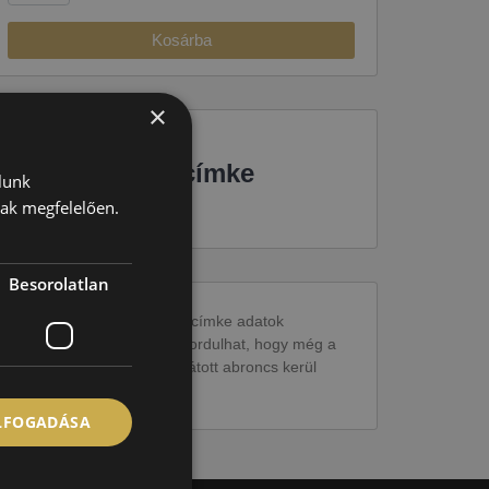
Kosárba
×
EU-s abroncscímke
lunk
nak megfelelően.
Besorolatlan
Figyelem a feltüntetett címke adatok
tájékoztató jellegűek. Előfordulhat, hogy még a
korábbi EU-s címkével ellátott abroncs kerül
kiszállításra.
ELFOGADÁSA