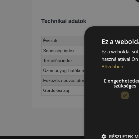
Technikai adatok
Ez a webolda
Évszak
Sebesség index
Ez a weboldal süt
használatával Ön 
Terhelési index
Bővebben
Üzemanyag-hatékonyság
Elengedhetetle
Fékezés nedves úton
szükséges
Gördülési zaj
RÉSZLETEK M