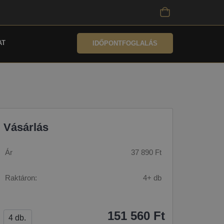
AT
IDŐPONTFOGLALÁS
Vásárlás
Ár
37 890 Ft
Raktáron:
4+ db
151 560 Ft