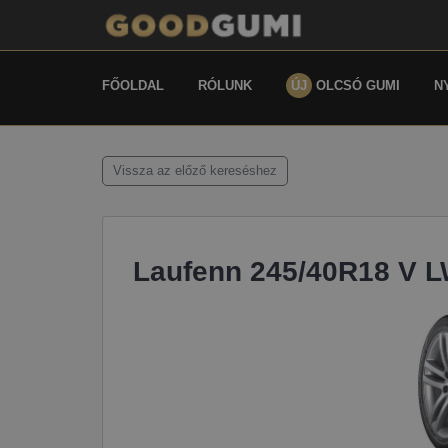
FŐOLDAL
RÓLUNK
ÚJ
OLCSÓ GUMI
N
Vissza az előző kereséshez
Laufenn 245/40R18 V LW