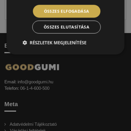
jellegűek. Előfordulhat, hogy még a korábbi EU-s
címkével ellátott abroncs kerül kiszállításra.
ÖSSZES ELFOGADÁSA
ÖSSZES ELUTASÍTÁSA
RÉSZLETEK MEGJELENÍTÉSE
Elérhetőség
Email:
info@goodgumi.hu
Telefon:
06-1-4-600-500
Meta
Adatvédelmi Tájékoztató
Vásárlási feltételek