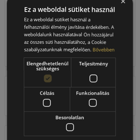
×
Ez a weboldal sütiket használ
Raktáron:
4+ db
Ez a weboldal sütiket használ a
felhasználói élmény javítása érdekében. A
weboldalunk használatával Ön hozzájárul
138 760 Ft
az összes süti használatához, a Cookie
szabályzatunknak megfelelően.
Bővebben
Kosárba
Elengedhetetlenül
Teljesítmény
szükséges
Célzás
Funkcionalitás
EU-s abroncscímke
Besorolatlan
Figyelem a feltüntetett címke adatok tájékoztató