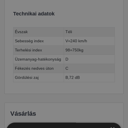
Technikai adatok
Évszak
Téli
Sebesség index
V=240 km/h
Terhelési index
98=750kg
Üzemanyag-hatékonyság
D
Fékezés nedves úton
C
Gördülési zaj
B,72 dB
Vásárlás
Ár
34 690 Ft