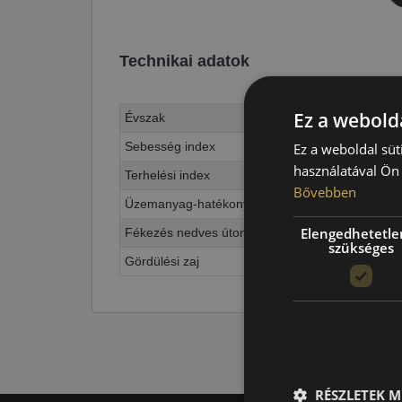
Technikai adatok
Ez a webolda
Évszak
Sebesség index
Ez a weboldal süt
használatával Ön 
Terhelési index
Bővebben
Üzemanyag-hatékonyság
Elengedhetetle
Fékezés nedves úton
szükséges
Gördülési zaj
RÉSZLETEK M