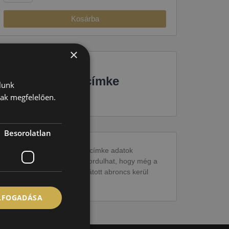
Kosárba
×
EU-s abroncscímke
lunk
nak megfelelően.
Besorolatlan
Figyelem a feltüntetett címke adatok
tájékoztató jellegűek. Előfordulhat, hogy még a
korábbi EU-s címkével ellátott abroncs kerül
kiszállításra.
ELFOGADÁSA