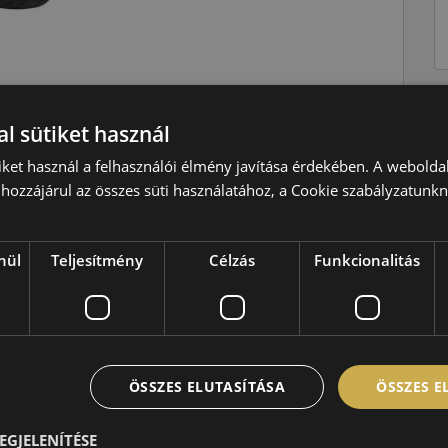
l sütiket használ
Téli
V=240 km/h
iket használ a felhasználói élmény javítása érdekében. A webolda
hozzájárul az összes süti használatához, a Cookie szabályzatunk
95=690kg
D
nül
Teljesítmény
Célzás
Funkcionalitás
C
B,72 dB
ÖSSZES ELUTASÍTÁSA
ÖSSZES 
EGJELENÍTÉSE