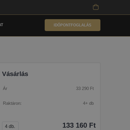
AT
IDŐPONTFOGLALÁS
Vásárlás
Ár
33 290 Ft
Raktáron:
4+ db
133 160 Ft