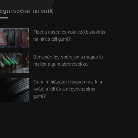
egfrissebb híreink
Fizet a casco és kötelező biztosítás,
ha nincs téli gumi?
Benzinár: így spóroljon a magas ár
mellett a gumiabroncsokkal
Gumi mintázatok: hogyan néz ki a
nyári, a téli és a négyévszakos
gumi?