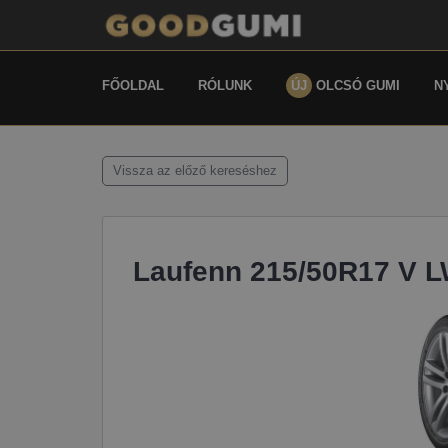
FŐOLDAL
RÓLUNK
ÚJ
OLCSÓ GUMI
N
Vissza az előző kereséshez
Laufenn 215/50R17 V LW