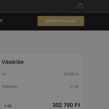
AT
IDŐPONTFOGLALÁS
Vásárlás
Ár
75 690 Ft
Raktáron:
4+ db
302 760 Ft