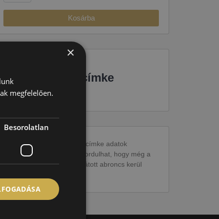
Kosárba
×
EU-s abroncscímke
lunk
nak megfelelően.
Besorolatlan
Figyelem a feltüntetett címke adatok
tájékoztató jellegűek. Előfordulhat, hogy még a
korábbi EU-s címkével ellátott abroncs kerül
kiszállításra.
ELFOGADÁSA