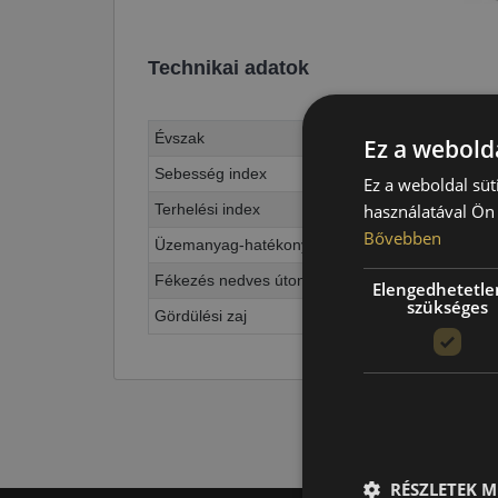
Technikai adatok
Évszak
Ez a webolda
Sebesség index
Ez a weboldal süt
Terhelési index
használatával Ön 
Bővebben
Üzemanyag-hatékonyság
Fékezés nedves úton
Elengedhetetle
szükséges
Gördülési zaj
RÉSZLETEK M