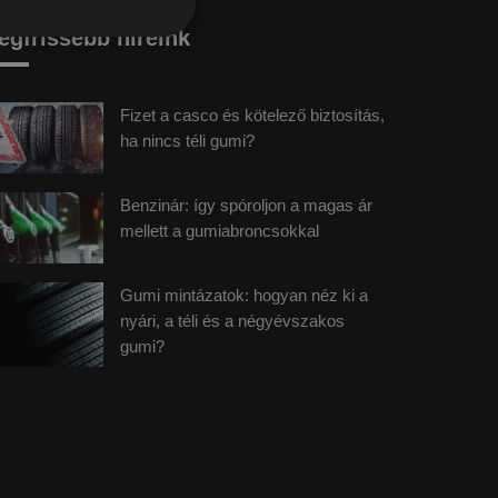
egfrissebb híreink
Fizet a casco és kötelező biztosítás,
ha nincs téli gumi?
Benzinár: így spóroljon a magas ár
mellett a gumiabroncsokkal
Gumi mintázatok: hogyan néz ki a
nyári, a téli és a négyévszakos
gumi?