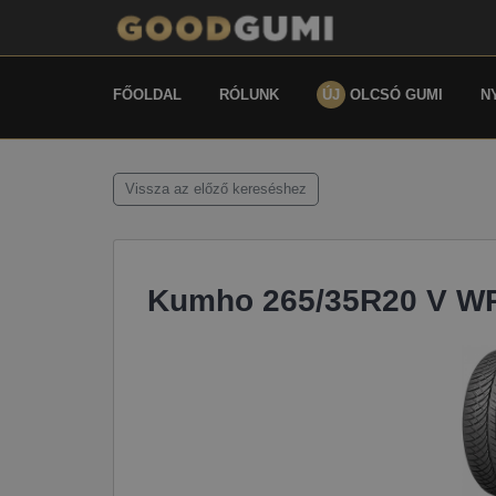
FŐOLDAL
RÓLUNK
ÚJ
OLCSÓ GUMI
N
Vissza az előző kereséshez
Kumho 265/35R20 V W