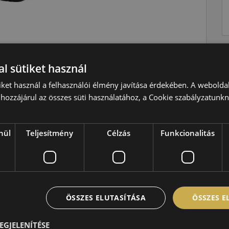
Téli
l sütiket használ
V=240 km/h
iket használ a felhasználói élmény javítása érdekében. A webolda
99=775kg
hozzájárul az összes süti használatához, a Cookie szabályzatunk
C
C
nül
Teljesítmény
Célzás
Funkcionalitás
B,73 dB
ÖSSZES ELUTASÍTÁSA
ÖSSZES 
EGJELENÍTÉSE