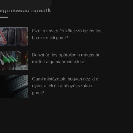
egfrissebb híreink
Fizet a casco és kötelező biztosítás,
ha nincs téli gumi?
Benzinár: így spóroljon a magas ár
mellett a gumiabroncsokkal
Gumi mintázatok: hogyan néz ki a
nyári, a téli és a négyévszakos
gumi?