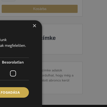
Kosárba
×
EU-s abroncscímke
lunk
nak megfelelően.
Besorolatlan
Figyelem a feltüntetett címke adatok
tájékoztató jellegűek. Előfordulhat, hogy még a
korábbi EU-s címkével ellátott abroncs kerül
kiszállításra.
ELFOGADÁSA