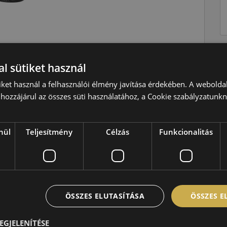
Téli
l sütiket használ
V=240 km/h
iket használ a felhasználói élmény javítása érdekében. A webolda
hozzájárul az összes süti használatához, a Cookie szabályzatunk
110=1060kg
C
B
nül
Teljesítmény
Célzás
Funkcionalitás
B,75 dB
ÖSSZES ELUTASÍTÁSA
ÖSSZES 
EGJELENÍTÉSE