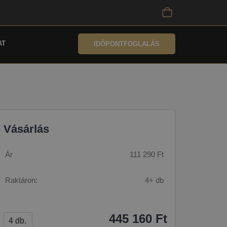
AT
IDŐPONTFOGLALÁS
Vásárlás
Ár
111 290 Ft
Raktáron:
4+ db
445 160 Ft