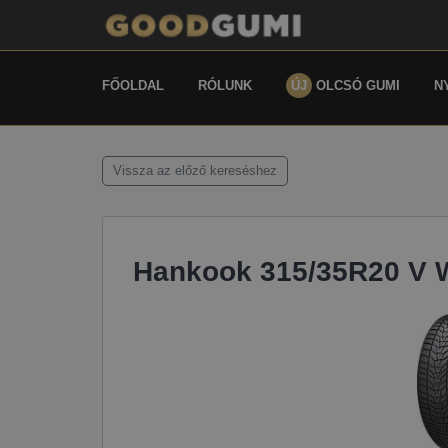
FŐOLDAL
RÓLUNK
ÚJ
OLCSÓ GUMI
N
Vissza az előző kereséshez
Hankook 315/35R20 V