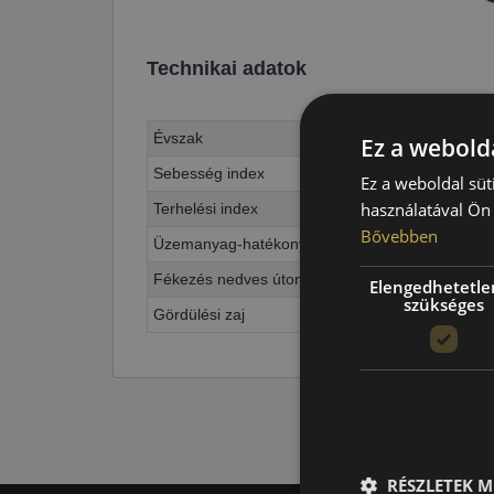
Technikai adatok
Évszak
Ez a webolda
Sebesség index
Ez a weboldal süt
használatával Ön 
Terhelési index
Bővebben
Üzemanyag-hatékonyság
Fékezés nedves úton
Elengedhetetle
szükséges
Gördülési zaj
RÉSZLETEK M