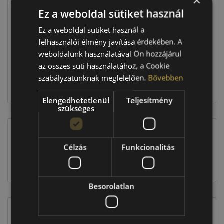
×
Ez a weboldal sütiket használ
Raktáron:
4+ db
Ez a weboldal sütiket használ a
felhasználói élmény javítása érdekében. A
weboldalunk használatával Ön hozzájárul
438 360 Ft
az összes süti használatához, a Cookie
szabályzatunknak megfelelően.
Bővebben
Kosárba
Elengedhetetlenül
Teljesítmény
szükséges
EU-s abroncscímke
Célzás
Funkcionalitás
Besorolatlan
Figyelem a feltüntetett címke adatok tájékoztató