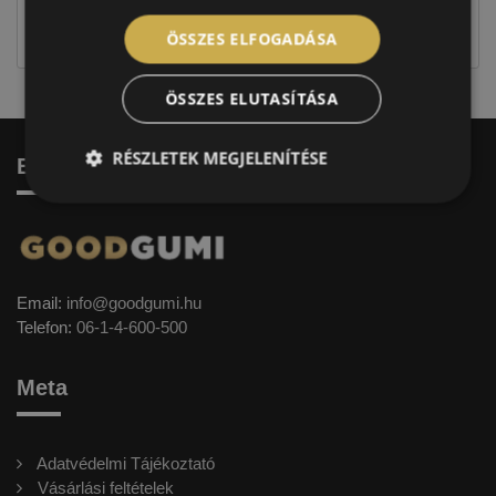
jellegűek. Előfordulhat, hogy még a korábbi EU-s
címkével ellátott abroncs kerül kiszállításra.
ÖSSZES ELFOGADÁSA
ÖSSZES ELUTASÍTÁSA
RÉSZLETEK MEGJELENÍTÉSE
Elérhetőség
Email:
info@goodgumi.hu
Telefon:
06-1-4-600-500
Meta
Adatvédelmi Tájékoztató
Vásárlási feltételek