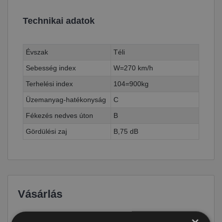
Technikai adatok
Évszak
Téli
Sebesség index
W=270 km/h
Terhelési index
104=900kg
Üzemanyag-hatékonyság
C
Fékezés nedves úton
B
Gördülési zaj
B,75 dB
Vásárlás
Ár
109 590 Ft