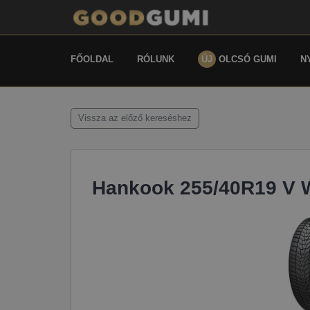
FŐOLDAL
RÓLUNK
ÚJ
OLCSÓ GUMI
N
Vissza az előző kereséshez
Hankook 255/40R19 V 