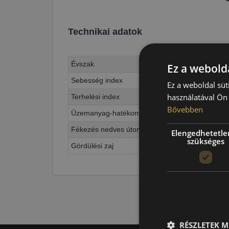
Technikai adatok
Évszak
Ez a webolda
Sebesség index
Ez a weboldal süt
használatával Ön 
Terhelési index
Bővebben
Üzemanyag-hatékonyság
Fékezés nedves úton
Elengedhetetle
szükséges
Gördülési zaj
RÉSZLETEK M