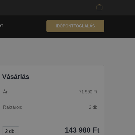
AT
IDŐPONTFOGLALÁS
Vásárlás
Ár
71 990 Ft
Raktáron:
2 db
143 980 Ft