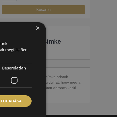
Kosárba
×
EU-s abroncscímke
lunk
nak megfelelően.
Besorolatlan
Figyelem a feltüntetett címke adatok
tájékoztató jellegűek. Előfordulhat, hogy még a
korábbi EU-s címkével ellátott abroncs kerül
kiszállításra.
ELFOGADÁSA