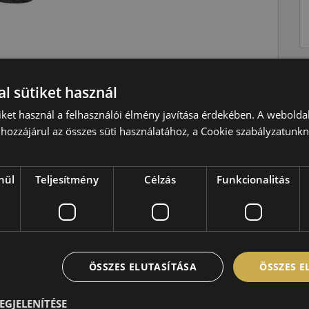
Téli
l sütiket használ
V=240 km/h
iket használ a felhasználói élmény javítása érdekében. A webolda
hozzájárul az összes süti használatához, a Cookie szabályzatunk
100=800kg
C
B
nül
Teljesítmény
Célzás
Funkcionalitás
B,73 dB
ÖSSZES ELUTASÍTÁSA
ÖSSZES 
EGJELENÍTÉSE