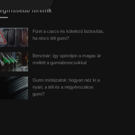
egfrissebb híreink
Fizet a casco és kötelező biztosítás,
ha nincs téli gumi?
Benzinár: így spóroljon a magas ár
mellett a gumiabroncsokkal
Gumi mintázatok: hogyan néz ki a
nyári, a téli és a négyévszakos
gumi?