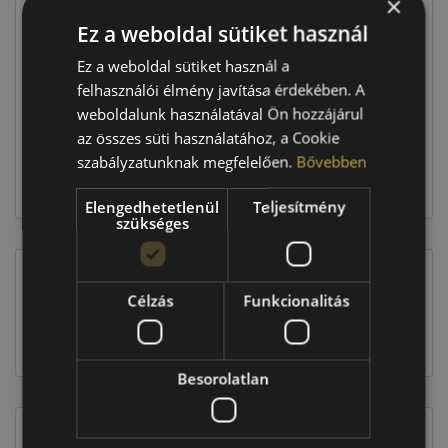
×
Ár
58 690 Ft
Ez a weboldal sütiket használ
Raktáron:
4+ db
Ez a weboldal sütiket használ a
felhasználói élmény javítása érdekében. A
weboldalunk használatával Ön hozzájárul
234 760 Ft
az összes süti használatához, a Cookie
szabályzatunknak megfelelően.
Bővebben
Kosárba
Elengedhetetlenül
Teljesítmény
szükséges
Célzás
Funkcionalitás
EU-s abroncscímke
Besorolatlan
Figyelem a feltüntetett címke adatok tájékoztató