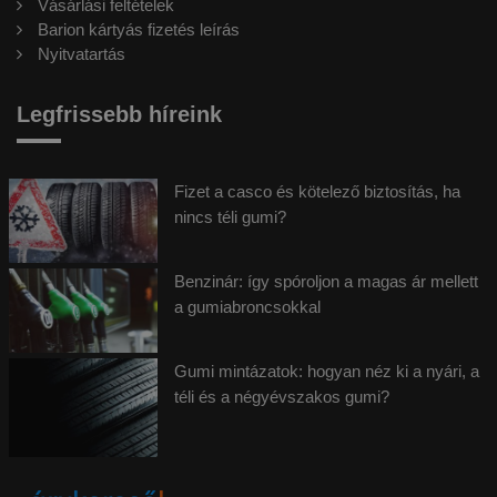
Vásárlási feltételek
Barion kártyás fizetés leírás
Nyitvatartás
Legfrissebb híreink
Fizet a casco és kötelező biztosítás, ha
nincs téli gumi?
Benzinár: így spóroljon a magas ár mellett
a gumiabroncsokkal
Gumi mintázatok: hogyan néz ki a nyári, a
téli és a négyévszakos gumi?