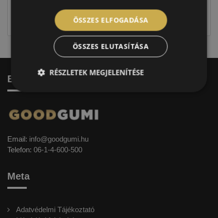
jellegűek. Előfordulhat, hogy még a korábbi EU-s
címkével ellátott abroncs kerül kiszállításra.
ÖSSZES ELFOGADÁSA
ÖSSZES ELUTASÍTÁSA
RÉSZLETEK MEGJELENÍTÉSE
Elérhetőség
Email:
info@goodgumi.hu
Telefon:
06-1-4-600-500
Meta
Adatvédelmi Tájékoztató