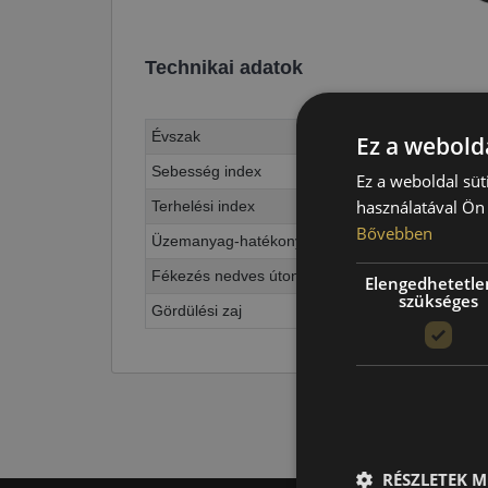
Technikai adatok
Évszak
Ez a webolda
Sebesség index
Ez a weboldal süt
használatával Ön 
Terhelési index
Bővebben
Üzemanyag-hatékonyság
Fékezés nedves úton
Elengedhetetle
szükséges
Gördülési zaj
RÉSZLETEK M