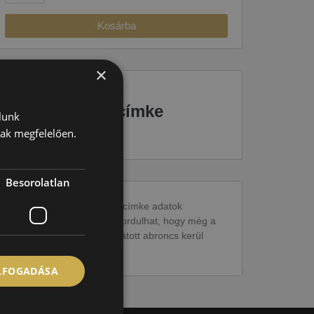
Kosárba
×
EU-s abroncscímke
lunk
nak megfelelően.
Besorolatlan
Figyelem a feltüntetett címke adatok
tájékoztató jellegűek. Előfordulhat, hogy még a
korábbi EU-s címkével ellátott abroncs kerül
kiszállításra.
ELFOGADÁSA