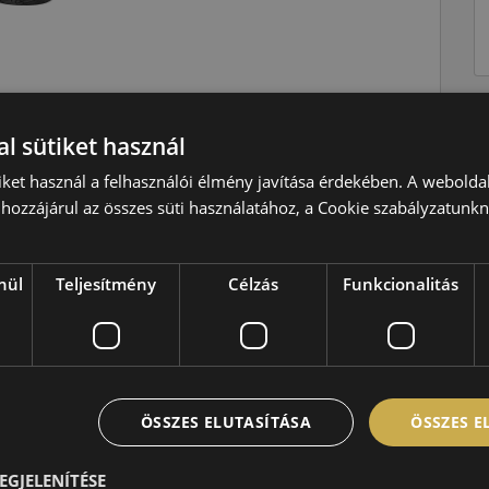
Téli
l sütiket használ
H=210 km/h
iket használ a felhasználói élmény javítása érdekében. A webolda
hozzájárul az összes süti használatához, a Cookie szabályzatunk
97=730kg
C
B
nül
Teljesítmény
Célzás
Funkcionalitás
B,72 dB
ÖSSZES ELUTASÍTÁSA
ÖSSZES 
EGJELENÍTÉSE