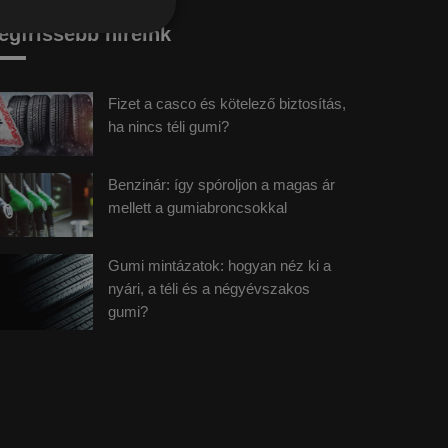
egfrissebb híreink
Fizet a casco és kötelező biztosítás,
ha nincs téli gumi?
Benzinár: így spóroljon a magas ár
mellett a gumiabroncsokkal
Gumi mintázatok: hogyan néz ki a
nyári, a téli és a négyévszakos
gumi?