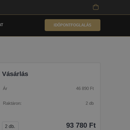
AT
IDŐPONTFOGLALÁS
Vásárlás
Ár
46 890 Ft
Raktáron:
2 db
93 780 Ft