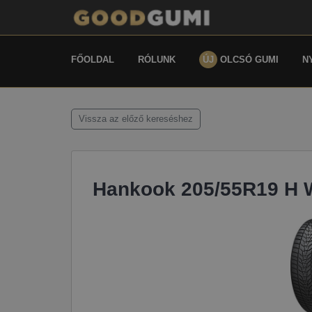
FŐOLDAL
RÓLUNK
ÚJ
OLCSÓ GUMI
N
Vissza az előző kereséshez
Hankook 205/55R19 H 