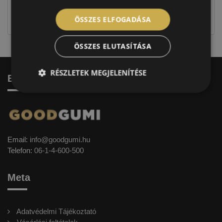
jellegűek. Előfordulhat, hogy még a korábbi EU-s
címkével ellátott abroncs kerül kiszállításra.
ÖSSZES ELFOGADÁSA
ÖSSZES ELUTASÍTÁSA
RÉSZLETEK MEGJELENÍTÉSE
Elérhetőség
Email:
info@goodgumi.hu
Telefon:
06-1-4-600-500
Meta
Adatvédelmi Tájékoztató