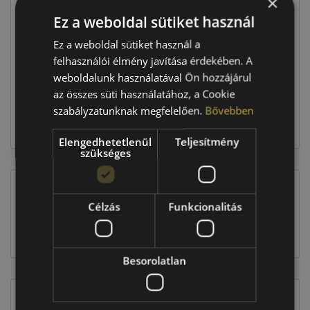
×
Ár
54 190 Ft
Ez a weboldal sütiket használ
Raktáron:
4+ db
Ez a weboldal sütiket használ a
felhasználói élmény javítása érdekében. A
weboldalunk használatával Ön hozzájárul
216 760 Ft
az összes süti használatához, a Cookie
szabályzatunknak megfelelően.
Bővebben
Kosárba
Elengedhetetlenül
Teljesítmény
szükséges
Célzás
Funkcionalitás
EU-s abroncscímke
Besorolatlan
Figyelem a feltüntetett címke adatok tájékoztató