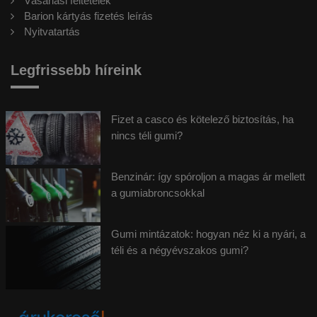
Vásárlási feltételek
Barion kártyás fizetés leírás
Nyitvatartás
Legfrissebb híreink
Fizet a casco és kötelező biztosítás, ha
nincs téli gumi?
Benzinár: így spóroljon a magas ár mellett
a gumiabroncsokkal
Gumi mintázatok: hogyan néz ki a nyári, a
téli és a négyévszakos gumi?