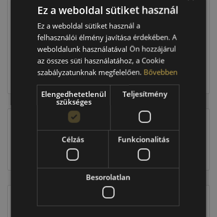
Ez a weboldal sütiket használ
Raktáron:
3 db
Ez a weboldal sütiket használ a
felhasználói élmény javítása érdekében. A
weboldalunk használatával Ön hozzájárul
148 170 Ft
az összes süti használatához, a Cookie
szabályzatunknak megfelelően.
Bővebben
Kosárba
Elengedhetetlenül
Teljesítmény
szükséges
EU-s abroncscímke
Célzás
Funkcionalitás
Besorolatlan
Figyelem a feltüntetett címke adatok tájékoztató
jellegűek. Előfordulhat, hogy még a korábbi EU-s