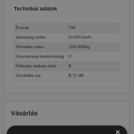
Technikai adatok
Évszak
Téli
Sebesség index
V=240 km/h
Terhelési index
106=950kg
Üzemanyag-hatékonyság
C
Fékezés nedves úton
B
Gördülési zaj
B,71 dB
Vásárlás
Ár
49 390 Ft
×