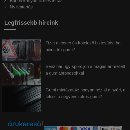
Barion kártyás fizetés leírás
Nyitvatartás
Legfrissebb híreink
Fizet a casco és kötelező biztosítás, ha
nincs téli gumi?
Benzinár: így spóroljon a magas ár mellett
a gumiabroncsokkal
Gumi mintázatok: hogyan néz ki a nyári, a
téli és a négyévszakos gumi?