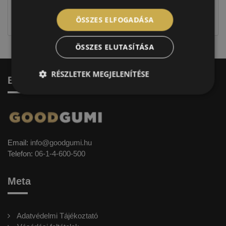
jellegűek. Előfordulhat, hogy még a korábbi EU-s
címkével ellátott abroncs kerül kiszállításra.
ÖSSZES ELFOGADÁSA
ÖSSZES ELUTASÍTÁSA
RÉSZLETEK MEGJELENÍTÉSE
Elérhetőség
Email:
info@goodgumi.hu
Telefon:
06-1-4-600-500
Meta
Adatvédelmi Tájékoztató