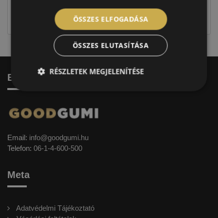
jellegűek. Előfordulhat, hogy még a korábbi EU-s
címkével ellátott abroncs kerül kiszállításra.
ÖSSZES ELFOGADÁSA
ÖSSZES ELUTASÍTÁSA
RÉSZLETEK MEGJELENÍTÉSE
Elérhetőség
Email:
info@goodgumi.hu
Telefon:
06-1-4-600-500
Meta
Adatvédelmi Tájékoztató