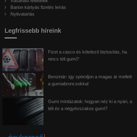
Vásárlási feltételek
Barion kártyás fizetés leírás
Nyitvatartás
Legfrissebb híreink
Fizet a casco és kötelező biztosítás, ha
nincs téli gumi?
Benzinár: így spóroljon a magas ár mellett
a gumiabroncsokkal
Gumi mintázatok: hogyan néz ki a nyári, a
téli és a négyévszakos gumi?