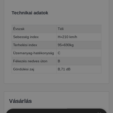
Technikai adatok
Évszak
Téli
Sebesség index
H=210 km/h
Terhelési index
95=690kg
Üzemanyag-hatékonyság
C
Fékezés nedves úton
B
Gördülési zaj
B,71 dB
Vásárlás