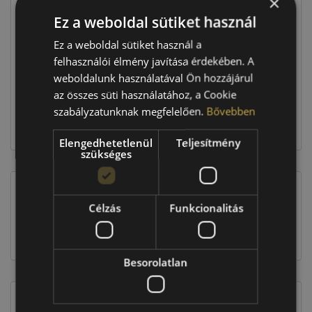
×
Ár
44 290 Ft
Ez a weboldal sütiket használ
Raktáron:
4+ db
Ez a weboldal sütiket használ a
felhasználói élmény javítása érdekében. A
weboldalunk használatával Ön hozzájárul
177 160 Ft
az összes süti használatához, a Cookie
szabályzatunknak megfelelően.
Bővebben
Kosárba
Elengedhetetlenül
Teljesítmény
szükséges
Célzás
Funkcionalitás
EU-s abroncscímke
Besorolatlan
Figyelem a feltüntetett címke adatok tájékoztató