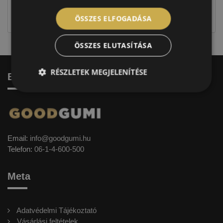
jellegűek. Előfordulhat, hogy még a korábbi EU-s
címkével ellátott abroncs kerül kiszállításra.
ÖSSZES ELFOGADÁSA
ÖSSZES ELUTASÍTÁSA
RÉSZLETEK MEGJELENÍTÉSE
Elérhetőség
Email:
info@goodgumi.hu
Telefon:
06-1-4-600-500
Meta
Adatvédelmi Tájékoztató
Vásárlási feltételek