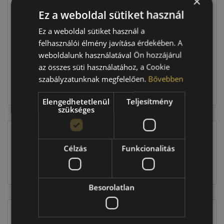
×
Ez a weboldal sütiket használ
Raktáron:
3 db
Ez a weboldal sütiket használ a
felhasználói élmény javítása érdekében. A
weboldalunk használatával Ön hozzájárul
292 170 Ft
az összes süti használatához, a Cookie
szabályzatunknak megfelelően.
Bővebben
Kosárba
Elengedhetetlenül
Teljesítmény
szükséges
Célzás
Funkcionalitás
EU-s abroncscímke
Besorolatlan
Figyelem a feltüntetett címke adatok tájékoztató