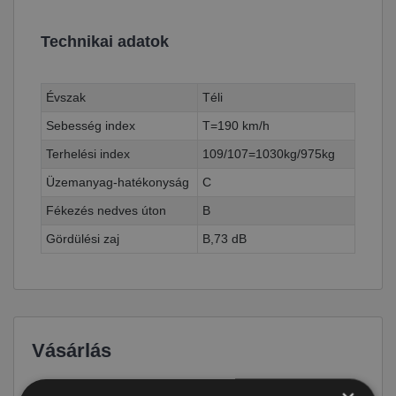
Technikai adatok
Évszak
Téli
Sebesség index
T=190 km/h
Terhelési index
109/107=1030kg/975kg
Üzemanyag-hatékonyság
C
Fékezés nedves úton
B
Gördülési zaj
B,73 dB
Vásárlás
Ár
97 390 Ft