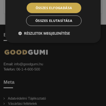
jellegűek. Előfordulhat, hogy még a korábbi EU-s
címkével ellátott abroncs kerül kiszállításra.
ÖSSZES ELFOGADÁSA
ÖSSZES ELUTASÍTÁSA
RÉSZLETEK MEGJELENÍTÉSE
Elérhetőség
Email:
info@goodgumi.hu
Telefon:
06-1-4-600-500
Meta
Adatvédelmi Tájékoztató
Vásárlási feltételek