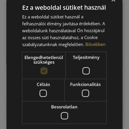
Ez a weboldal sütiket használ
Raktáron:
3 db
Ez a weboldal sütiket használ a
felhasználói élmény javítása érdekében. A
weboldalunk használatával Ön hozzájárul
194 370 Ft
az összes süti használatához, a Cookie
szabályzatunknak megfelelően.
Bővebben
Kosárba
Elengedhetetlenül
Teljesítmény
szükséges
EU-s abroncscímke
Célzás
Funkcionalitás
Besorolatlan
Figyelem a feltüntetett címke adatok tájékoztató