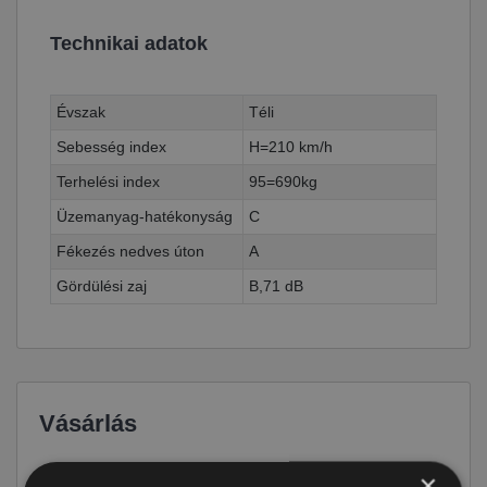
Technikai adatok
Évszak
Téli
Sebesség index
H=210 km/h
Terhelési index
95=690kg
Üzemanyag-hatékonyság
C
Fékezés nedves úton
A
Gördülési zaj
B,71 dB
Vásárlás
×
Ár
64 790 Ft