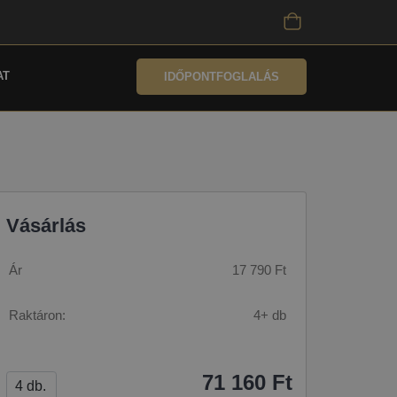
AT
IDŐPONTFOGLALÁS
Vásárlás
Ár
17 790 Ft
Raktáron:
4+ db
71 160 Ft