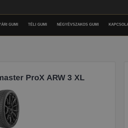
YÁRI GUMI
TÉLI GUMI
NÉGYÉVSZAKOS GUMI
KAPCSOL
master ProX ARW 3 XL