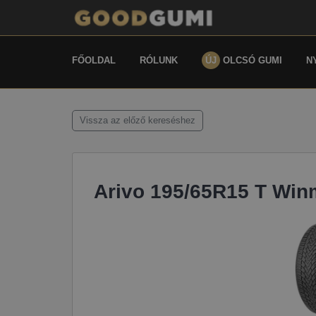
FŐOLDAL
RÓLUNK
ÚJ
OLCSÓ GUMI
N
Vissza az előző kereséshez
Arivo 195/65R15 T Win