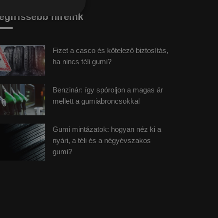
egfrissebb híreink
Fizet a casco és kötelező biztosítás,
ha nincs téli gumi?
Benzinár: így spóroljon a magas ár
mellett a gumiabroncsokkal
Gumi mintázatok: hogyan néz ki a
nyári, a téli és a négyévszakos
gumi?