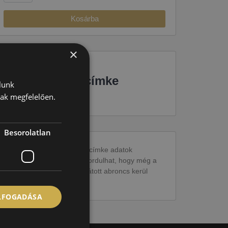
Kosárba
×
EU-s abroncscímke
lunk
nak megfelelően.
Besorolatlan
Figyelem a feltüntetett címke adatok
tájékoztató jellegűek. Előfordulhat, hogy még a
korábbi EU-s címkével ellátott abroncs kerül
kiszállításra.
ELFOGADÁSA