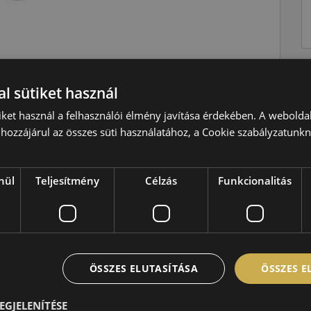
Téli
l sütiket használ
T=190 km/h
iket használ a felhasználói élmény javítása érdekében. A webolda
95=690kg
hozzájárul az összes süti használatához, a Cookie szabályzatunk
C
D
nül
Teljesítmény
Célzás
Funkcionalitás
B,69 dB
ÖSSZES ELUTASÍTÁSA
ÖSSZES 
EGJELENÍTÉSE