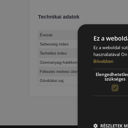
Technikai adatok
Évszak
Ez a webolda
Sebesség index
Ez a weboldal süt
Terhelési index
használatával Ön 
Bővebben
Üzemanyag-hatékonyság
Fékezés nedves úton
Elengedhetetle
szükséges
Gördülési zaj
RÉSZLETEK M