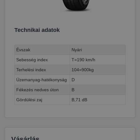
Technikai adatok
Évszak
Nyári
Sebesség index
T=190 km/h
Terhelési index
104=900kg
Üzemanyag-hatékonyság
D
Fékezés nedves úton
B
Gördülési zaj
B,71 dB
Vásárlás