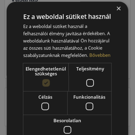
×
Ár
41 790 Ft
Ez a weboldal sütiket használ
Ez a weboldal sütiket használ a
Raktáron:
4+ db
felhasználói élmény javítása érdekében. A
weboldalunk használatával Ön hozzájárul
az összes süti használatához, a Cookie
167 160 Ft
szabályzatunknak megfelelően.
Bővebben
Elengedhetetlenül
Teljesítmény
Kosárba
szükséges
Célzás
Funkcionalitás
EU-s abroncscímke
Besorolatlan