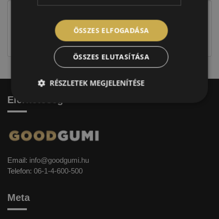
Figyelem a feltüntetett címke adatok tájékoztató
jellegűek. Előfordulhat, hogy még a korábbi EU-s
ÖSSZES ELFOGADÁSA
címkével ellátott abroncs kerül kiszállításra.
ÖSSZES ELUTASÍTÁSA
RÉSZLETEK MEGJELENÍTÉSE
Elérhetőség
Email:
info@goodgumi.hu
Telefon:
06-1-4-600-500
Meta