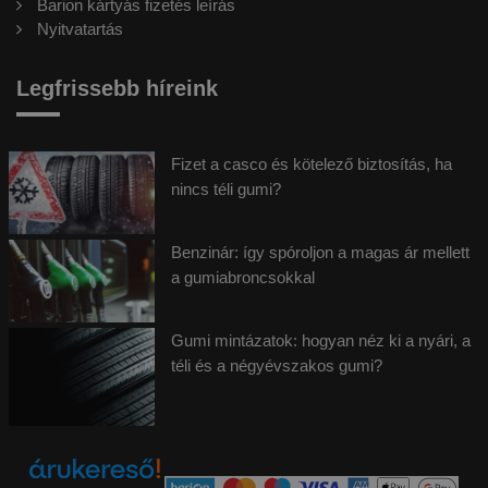
Barion kártyás fizetés leírás
Nyitvatartás
Legfrissebb híreink
Fizet a casco és kötelező biztosítás, ha
nincs téli gumi?
Benzinár: így spóroljon a magas ár mellett
a gumiabroncsokkal
Gumi mintázatok: hogyan néz ki a nyári, a
téli és a négyévszakos gumi?