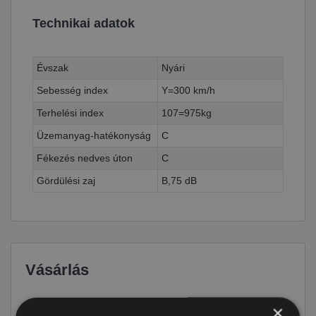
Technikai adatok
Évszak
Nyári
Sebesség index
Y=300 km/h
Terhelési index
107=975kg
Üzemanyag-hatékonyság
C
Fékezés nedves úton
C
Gördülési zaj
B,75 dB
Vásárlás
Ár
39 790 Ft
×