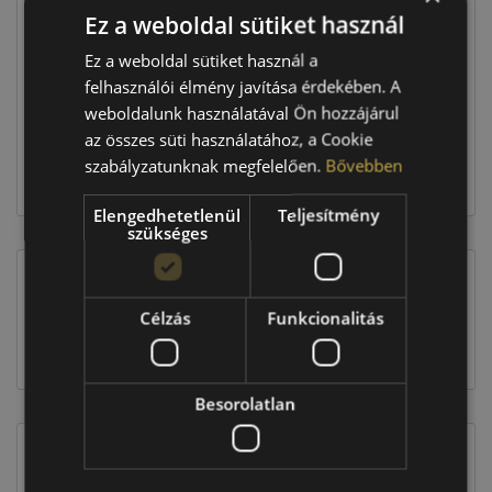
Ez a weboldal sütiket használ
Raktáron:
4+ db
Ez a weboldal sütiket használ a
felhasználói élmény javítása érdekében. A
weboldalunk használatával Ön hozzájárul
159 160 Ft
az összes süti használatához, a Cookie
szabályzatunknak megfelelően.
Bővebben
Kosárba
Elengedhetetlenül
Teljesítmény
szükséges
EU-s abroncscímke
Célzás
Funkcionalitás
Besorolatlan
Figyelem a feltüntetett címke adatok tájékoztató
jellegűek. Előfordulhat, hogy még a korábbi EU-s