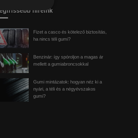
egfrissebb híreink
Fizet a casco és kötelező biztosítás,
ha nincs téli gumi?
Benzinár: így spóroljon a magas ár
mellett a gumiabroncsokkal
Gumi mintázatok: hogyan néz ki a
nyári, a téli és a négyévszakos
gumi?