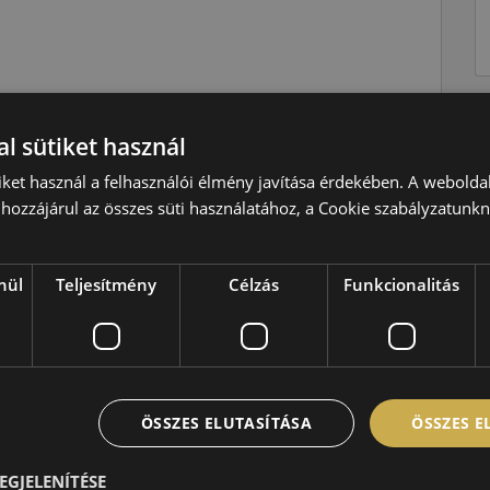
Nyári
l sütiket használ
V=240 km/h
iket használ a felhasználói élmény javítása érdekében. A webolda
109=1030kg
hozzájárul az összes süti használatához, a Cookie szabályzatunk
C
C
nül
Teljesítmény
Célzás
Funkcionalitás
B,70 dB
ÖSSZES ELUTASÍTÁSA
ÖSSZES 
EGJELENÍTÉSE