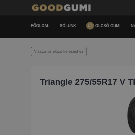
FŐOLDAL
RÓLUNK
ÚJ
OLCSÓ GUMI
N
Vissza az előző kereséshez
Triangle 275/55R17 V 