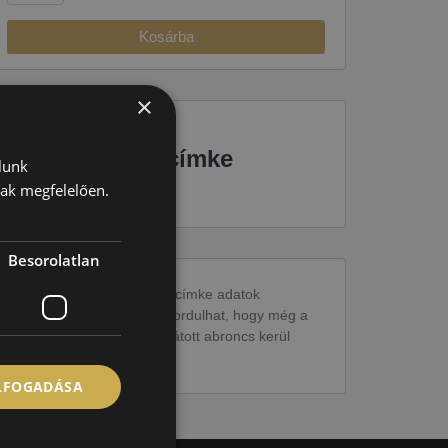
Kosárba
×
EU-s abroncscímke
lunk
nak megfelelően.
Besorolatlan
Figyelem a feltüntetett címke adatok
tájékoztató jellegűek. Előfordulhat, hogy még a
korábbi EU-s címkével ellátott abroncs kerül
kiszállításra.
ELFOGADÁSA