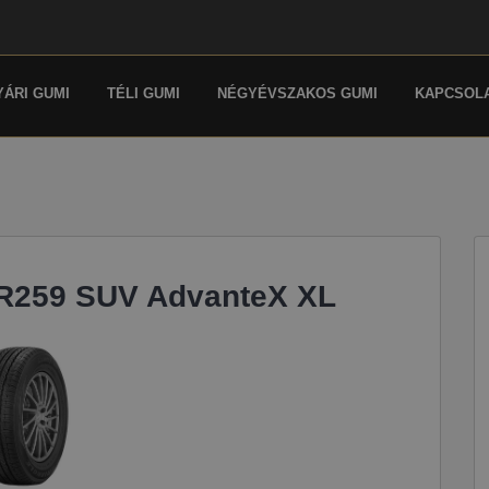
YÁRI GUMI
TÉLI GUMI
NÉGYÉVSZAKOS GUMI
KAPCSOL
TR259 SUV AdvanteX XL