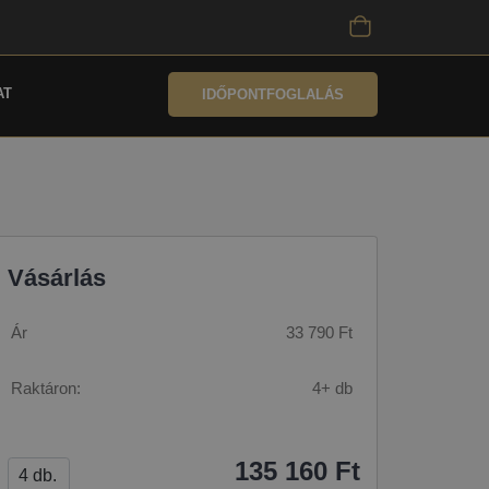
AT
IDŐPONTFOGLALÁS
Vásárlás
Ár
33 790 Ft
Raktáron:
4+ db
135 160 Ft