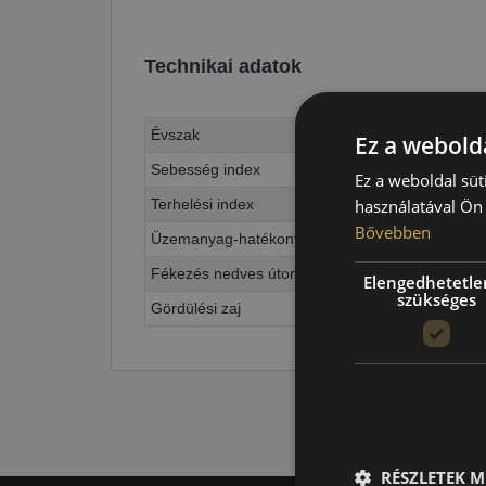
Technikai adatok
Évszak
Ez a webolda
Sebesség index
Ez a weboldal süt
Terhelési index
használatával Ön 
Bővebben
Üzemanyag-hatékonyság
Fékezés nedves úton
Elengedhetetle
szükséges
Gördülési zaj
RÉSZLETEK M