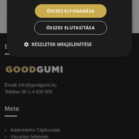
jellegűek. Előfordulhat, hogy még a korábbi EU-s
címkével ellátott abroncs kerül kiszállításra.
ÖSSZES ELFOGADÁSA
ÖSSZES ELUTASÍTÁSA
RÉSZLETEK MEGJELENÍTÉSE
Elérhetőség
Email:
info@goodgumi.hu
Telefon:
06-1-4-600-500
Meta
Adatvédelmi Tájékoztató
Vásárlási feltételek