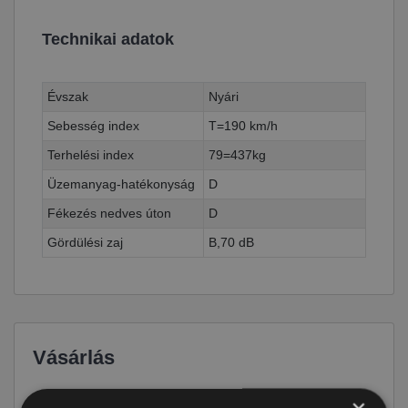
Technikai adatok
Évszak
Nyári
Sebesség index
T=190 km/h
Terhelési index
79=437kg
Üzemanyag-hatékonyság
D
Fékezés nedves úton
D
Gördülési zaj
B,70 dB
Vásárlás
Ár
12 590 Ft