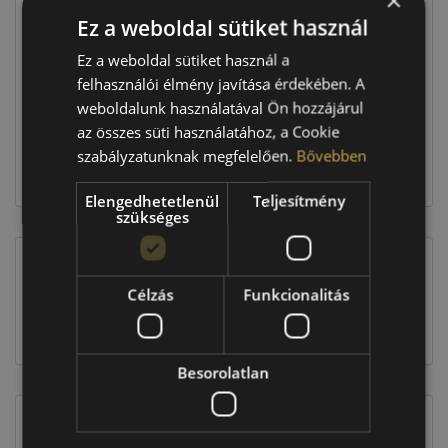
×
Ez a weboldal sütiket használ
Raktáron:
4+ db
Ez a weboldal sütiket használ a
felhasználói élmény javítása érdekében. A
weboldalunk használatával Ön hozzájárul
50 360 Ft
az összes süti használatához, a Cookie
szabályzatunknak megfelelően.
Bővebben
Kosárba
Elengedhetetlenül
Teljesítmény
szükséges
EU-s abroncscímke
Célzás
Funkcionalitás
Besorolatlan
Figyelem a feltüntetett címke adatok tájékoztató